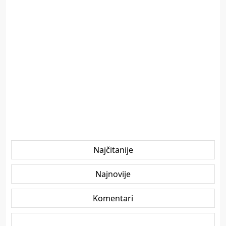
Najčitanije
Najnovije
Komentari