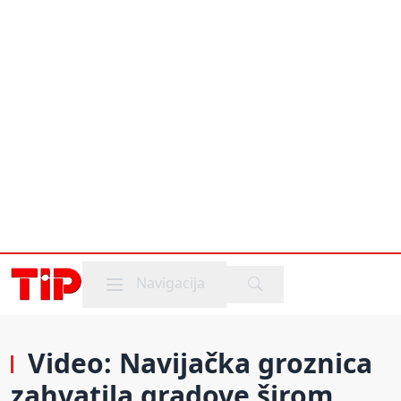
Mobile menu
Navigacija
Video: Navijačka groznica
zahvatila gradove širom