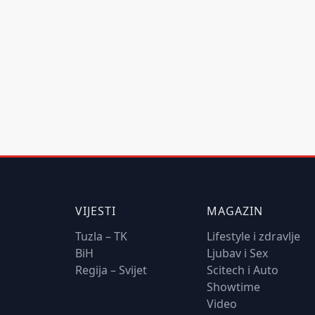
VIJESTI
MAGAZIN
Tuzla – TK
Lifestyle i zdravlje
BiH
Ljubav i Sex
Regija – Svijet
Scitech i Auto
Showtime
Video