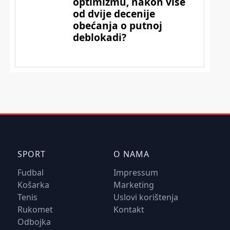
SPORT
O NAMA
Fudbal
Impressum
Košarka
Marketing
Tenis
Uslovi korištenja
Rukomet
Kontakt
Odbojka