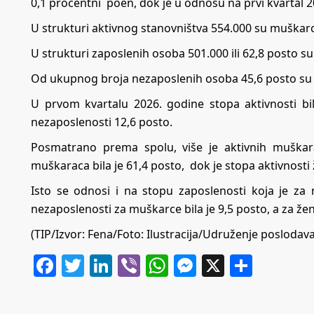
0,1 procentni poen, dok je u odnosu na prvi kvartal
U strukturi aktivnog stanovništva 554.000 su muškarci i
U strukturi zaposlenih osoba 501.000 ili 62,8 posto su
Od ukupnog broja nezaposlenih osoba 45,6 posto su m
U prvom kvartalu 2026. godine stopa aktivnosti bil
nezaposlenosti 12,6 posto.
Posmatrano prema spolu, više je aktivnih muškar
muškaraca bila je 61,4 posto, dok je stopa aktivnosti
Isto se odnosi i na stopu zaposlenosti koja je za
nezaposlenosti za muškarce bila je 9,5 posto, a za že
(TIP/Izvor: Fena/Foto: Ilustracija/Udruženje poslodav
Facebook
Twitter
LinkedIn
Viber
WhatsApp
Messenger
X
Share