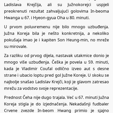
Ladislava Krejčija, ali su Južnokorejci uspjeli
preokrenuti rezultat zahvaljujući golovima In-beoma
Hwanga u 67. i Hyeon-gyua Oha u 80. minuti.
U prvom poluvremenu nije bilo mnogo uzbuđenja.
Južna Koreja bila je nešto konkretnija, a nekoliko
pokušaja imao je i kapiten Son Heung-min, no mreže
su mirovale.
Za razliku od prvog dijela, nastavak utakmice donio je
mnogo više uzbuđenja. Češka je povela u 59. minuti,
kada je Vladimir Coufal odlično izveo aut s desne
strane i ubacio loptu pred gol Južne Koreje. U skoku se
najbolje snašao Ladislav Krejči, koji je glavom zatresao
mrežu za vodstvo svoje reprezentacije.
Prednost Čeha nije dugo trajala. Već u 67. minuti Južna
Koreja stigla je do izjednačenja. Nekadašnji fudbaler
Crvene zvezde In-beom Hwang primio je sjajno