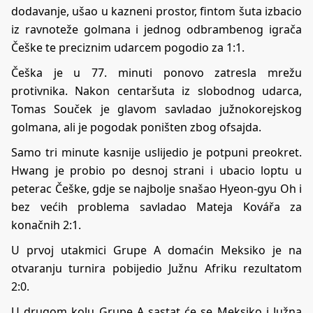
dodavanje, ušao u kazneni prostor, fintom šuta izbacio
iz ravnoteže golmana i jednog odbrambenog igrača
Češke te preciznim udarcem pogodio za 1:1.
Češka je u 77. minuti ponovo zatresla mrežu
protivnika. Nakon centaršuta iz slobodnog udarca,
Tomas Souček je glavom savladao južnokorejskog
golmana, ali je pogodak poništen zbog ofsajda.
Samo tri minute kasnije uslijedio je potpuni preokret.
Hwang je probio po desnoj strani i ubacio loptu u
peterac Češke, gdje se najbolje snašao Hyeon-gyu Oh i
bez većih problema savladao Mateja Kovářa za
konačnih 2:1.
U prvoj utakmici Grupe A domaćin Meksiko je na
otvaranju turnira pobijedio Južnu Afriku rezultatom
2:0.
U drugom kolu Grupe A sastat će se Meksiko i Južna