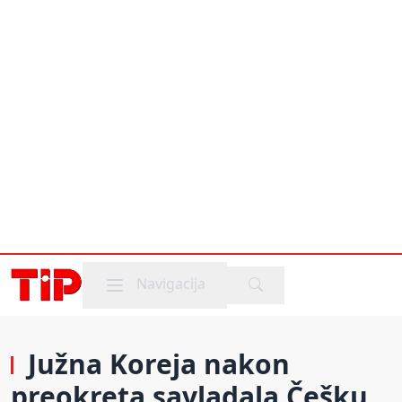
Mobile menu
Navigacija
Južna Koreja nakon
preokreta savladala Češku