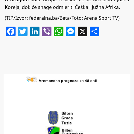
Koreja, dok će snage odmjeriti Češka i Južna Afrika.
(TIP/Izvor: federalna.ba/Beta/Foto:
Arena Sport TV
)
Facebook
Twitter
LinkedIn
Viber
WhatsApp
Messenger
X
Share