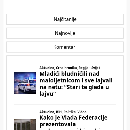
Najčitanije
Najnovije
Komentari