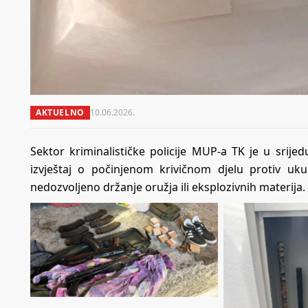
AKTUELNO
10.06.2026.
Sektor kriminalističke policije MUP-a TK je u srij
izvještaj o počinjenom krivičnom djelu protiv u
nedozvoljeno držanje oružja ili eksplozivnih materija.