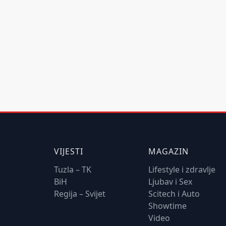
VIJESTI
MAGAZIN
Tuzla – TK
Lifestyle i zdravlje
BiH
Ljubav i Sex
Regija – Svijet
Scitech i Auto
Showtime
Video