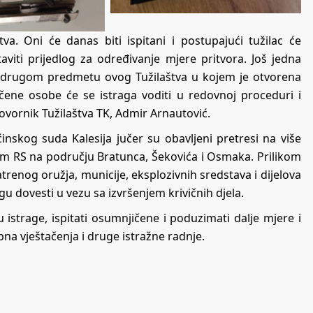
a. Oni će danas biti ispitani i postupajući tužilac će
aviti prijedlog za određivanje mjere pritvora. Još jedna
u drugom predmetu ovog Tužilaštva u kojem je otvorena
jičene osobe će se istraga voditi u redovnoj proceduri i
govornik Tužilaštva TK, Admir Arnautović.
nskog suda Kalesija jučer su obavljeni pretresi na više
P-om RS na području Bratunca, Šekovića i Osmaka. Prilikom
renog oružja, municije, eksplozivnih sredstava i dijelova
gu dovesti u vezu sa izvršenjem krivičnih djela.
 istrage, ispitati osumnjičene i poduzimati dalje mjere i
bna vještačenja i druge istražne radnje.