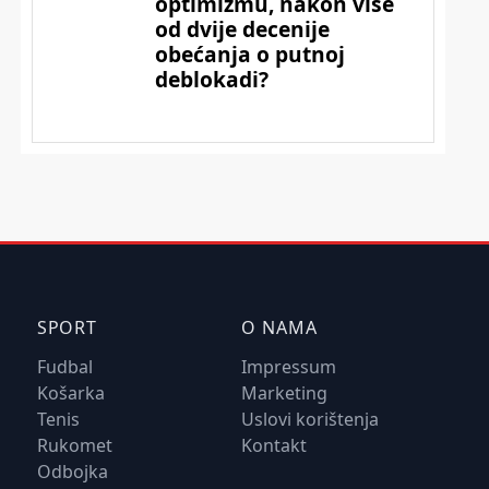
SPORT
O NAMA
Fudbal
Impressum
Košarka
Marketing
Tenis
Uslovi korištenja
Rukomet
Kontakt
Odbojka