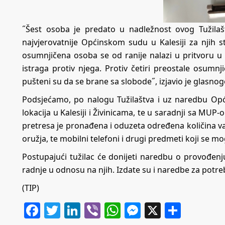
˝Šest osoba je predato u nadležnost ovog Tužilaštv
najvjerovatnije Općinskom sudu u Kalesiji za njih st
osumnjičena osoba se od ranije nalazi u pritvoru 
istraga protiv njega. Protiv četiri preostale osumn
pušteni su da se brane sa slobode˝, izjavio je glasno
Podsjećamo, po nalogu Tužilaštva i uz naredbu Opći
lokacija u Kalesiji i Živinicama, te u saradnji sa MU
pretresa je pronađena i oduzeta određena količina vat
oružja, te mobilni telefoni i drugi predmeti koji se mo
Postupajući tužilac će donijeti naredbu o provođenju
radnje u odnosu na njih. Izdate su i naredbe za potre
(TIP)
Facebook
Twitter
LinkedIn
Viber
WhatsApp
Messenger
X
Share