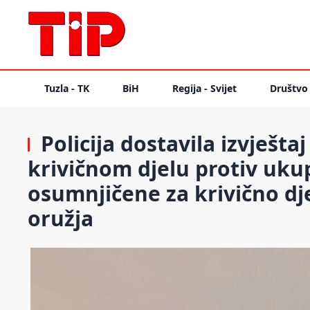
Tuzla - TK
BiH
Regija - Svijet
Društvo
Policija dostavila izvješta
krivičnom djelu protiv uku
osumnjičene za krivično dj
oružja