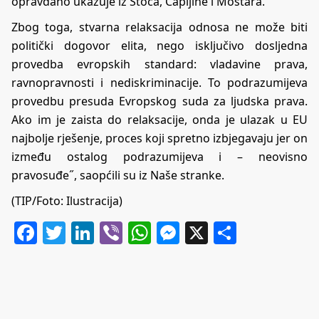
opravdano ukazuje iz Stoca, Čapljine i Mostara.
Zbog toga, stvarna relaksacija odnosa ne može biti
politički dogovor elita, nego isključivo dosljedna
provedba evropskih standard: vladavine prava,
ravnopravnosti i nediskriminacije. To podrazumijeva
provedbu presuda Evropskog suda za ljudska prava.
Ako im je zaista do relaksacije, onda je ulazak u EU
najbolje rješenje, proces koji spretno izbjegavaju jer on
između ostalog podrazumijeva i – neovisno
pravosuđe˝, saopćili su iz Naše stranke.
(TIP/Foto: Ilustracija)
Facebook
Twitter
LinkedIn
Viber
WhatsApp
Messenger
X
Share