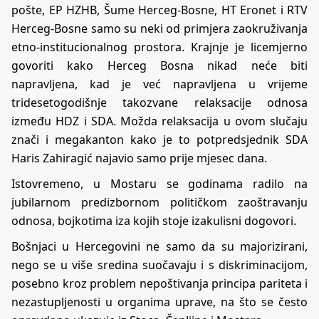
pošte, EP HZHB, Šume Herceg-Bosne, HT Eronet i RTV
Herceg-Bosne samo su neki od primjera zaokruživanja
etno-institucionalnog prostora. Krajnje je licemjerno
govoriti kako Herceg Bosna nikad neće biti
napravljena, kad je već napravljena u vrijeme
tridesetogodišnje takozvane relaksacije odnosa
između HDZ i SDA. Možda relaksacija u ovom slučaju
znači i megakanton kako je to potpredsjednik SDA
Haris Zahiragić najavio samo prije mjesec dana.
Istovremeno, u Mostaru se godinama radilo na
jubilarnom predizbornom političkom zaoštravanju
odnosa, bojkotima iza kojih stoje izakulisni dogovori.
Bošnjaci u Hercegovini ne samo da su majorizirani,
nego se u više sredina suočavaju i s diskriminacijom,
posebno kroz problem nepoštivanja principa pariteta i
nezastupljenosti u organima uprave, na što se često