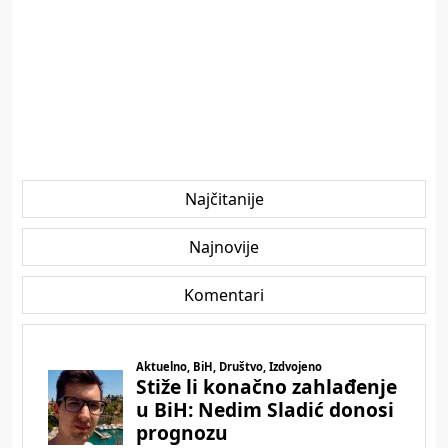
Najčitanije
Najnovije
Komentari