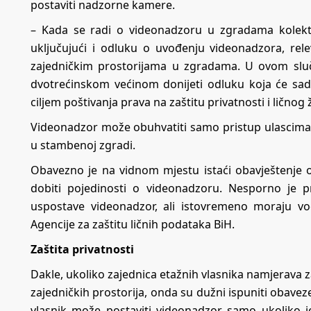
postaviti nadzorne kamere.
– Kada se radi o videonadzoru u zgradama kolekti
uključujući i odluku o uvođenju videonadzora, rele
zajedničkim prostorijama u zgradama. U ovom sluč
dvotrećinskom većinom donijeti odluku koja će sadr
ciljem poštivanja prava na zaštitu privatnosti i ličnog
Videonadzor može obuhvatiti samo pristup ulascima i
u stambenoj zgradi.
Obavezno je na vidnom mjestu istaći obavještenje
dobiti pojedinosti o videonadzoru. Nesporno je p
uspostave videonadzor, ali istovremeno moraju vo
Agencije za zaštitu ličnih podataka BiH.
Zaštita privatnosti
Dakle, ukoliko zajednica etažnih vlasnika namjerava z
zajedničkih prostorija, onda su dužni ispuniti obaveze
vlasnik može postaviti videonadzor samo ukoliko 