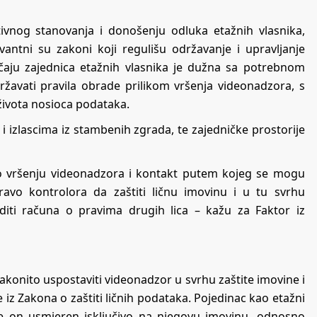
vnog stanovanja i donošenju odluka etažnih vlasnika,
vantni su zakoni koji regulišu održavanje i upravljanje
aju zajednica etažnih vlasnika je dužna sa potrebnom
žavati pravila obrade prilikom vršenja videonadzora, s
 života nosioca podataka.
 izlascima iz stambenih zgrada, te zajedničke prostorije
 o vršenju videonadzora i kontakt putem kojeg se mogu
ravo kontrolora da zaštiti ličnu imovinu i u tu svrhu
diti računa o pravima drugih lica – kažu za Faktor iz
akonito uspostaviti videonadzor u svrhu zaštite imovine i
 iz Zakona o zaštiti ličnih podataka. Pojedinac kao etažni
je on usmjeren isključivo na njegovu imovinu, odnosno