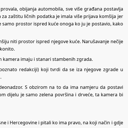
 provala, obijanja automobila, sve više građana postavlja
za zaštitu ličnih podatka je imala više prijava komšija jer
ne samo prostor ispred kuće onoga ko ju je postavio, kako
iju niti prostor ispred njegove kuće. Narušavanje nečije
konito.
ih kamera imaju i stanari stambenih zgrada.
 poznato redakciji) koji tvrdi da se iza njegove zgrade u
u.
ideonadzor. S obzirom na to da ima namjeru da postavi
tom dijelu je samo zelena površina i drveće, ta kamera bi
ne i Hercegovine i pitali ko ima pravo, na koji način i gdje