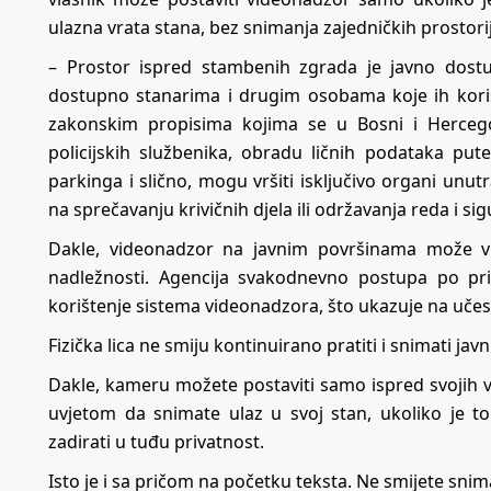
ulazna vrata stana, bez snimanja zajedničkih prostori
– Prostor ispred stambenih zgrada je javno dostu
dostupno stanarima i drugim osobama koje ih koris
zakonskim propisima kojima se u Bosni i Hercego
policijskih službenika, obradu ličnih podataka 
parkinga i slično, mogu vršiti isključivo organi unutr
na sprečavanju krivičnih djela ili održavanja reda i si
Dakle, videonadzor na javnim površinama može vrši
nadležnosti. Agencija svakodnevno postupa po pr
korištenje sistema videonadzora, što ukazuje na učesta
Fizička lica ne smiju kontinuirano pratiti i snimati j
Dakle, kameru možete postaviti samo ispred svojih vra
uvjetom da snimate ulaz u svoj stan, ukoliko je to
zadirati u tuđu privatnost.
Isto je i sa pričom na početku teksta. Ne smijete snim