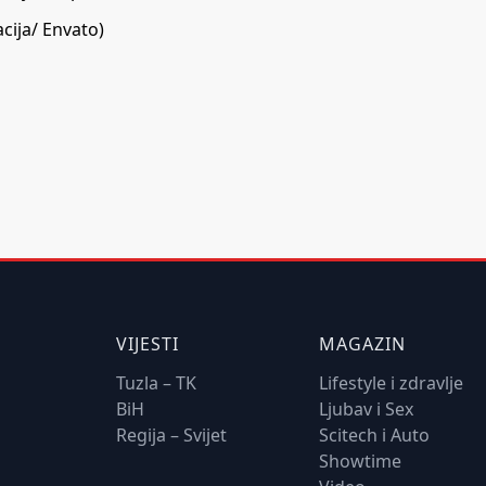
acija/ Envato)
VIJESTI
MAGAZIN
Tuzla – TK
Lifestyle i zdravlje
BiH
Ljubav i Sex
Regija – Svijet
Scitech i Auto
Showtime