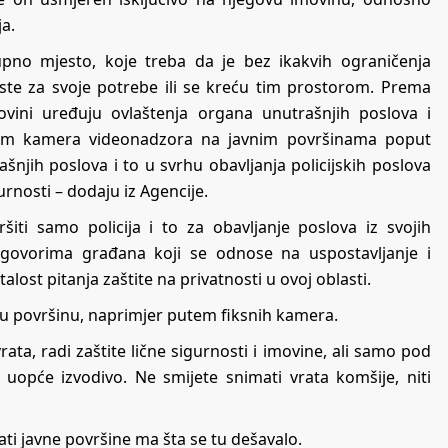
ja.
pno mjesto, koje treba da je bez ikakvih ograničenja
te za svoje potrebe ili se kreću tim prostorom. Prema
vini uređuju ovlaštenja organa unutrašnjih poslova i
putem kamera videonadzora na javnim površinama poput
ašnjih poslova i to u svrhu obavljanja policijskih poslova
gurnosti – dodaju iz Agencije.
ti samo policija i to za obavljanje poslova iz svojih
igovorima građana koji se odnose na uspostavljanje i
lost pitanja zaštite na privatnosti u ovoj oblasti.
avnu površinu, naprimjer putem fiksnih kamera.
ta, radi zaštite lične sigurnosti i imovine, ali samo pod
 uopće izvodivo. Ne smijete snimati vrata komšije, niti
ati javne površine ma šta se tu dešavalo.