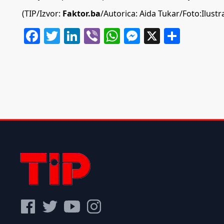
(TIP/Izvor:
Faktor.ba
/Autorica: Aida Tukar/Foto:Ilustr
Facebook
Twitter
LinkedIn
Viber
WhatsApp
Messenger
X
Share