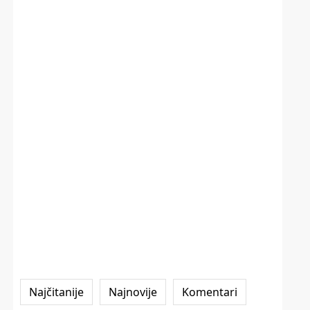
Najčitanije
Najnovije
Komentari