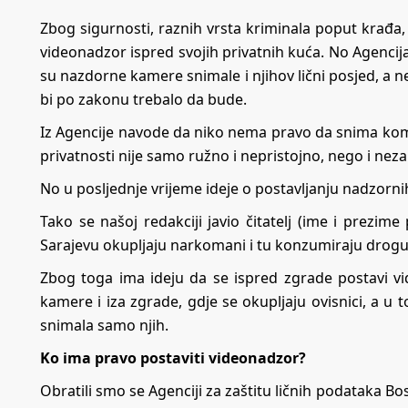
Zbog sigurnosti, raznih vrsta kriminala poput krađa,
videonadzor ispred svojih privatnih kuća. No Agencija 
su nazdorne kamere snimale i njihov lični posjed, a 
bi po zakonu trebalo da bude.
Iz Agencije navode da niko nema pravo da snima komš
privatnosti nije samo ružno i nepristojno, nego i neza
No u posljednje vrijeme ideje o postavljanju nadzorn
Tako se našoj redakciji javio čitatelj (ime i prezime
Sarajevu okupljaju narkomani i tu konzumiraju drog
Zbog toga ima ideju da se ispred zgrade postavi v
kamere i iza zgrade, gdje se okupljaju ovisnici, a u 
snimala samo njih.
Ko ima pravo postaviti videonadzor?
Obratili smo se Agenciji za zaštitu ličnih podataka Bos