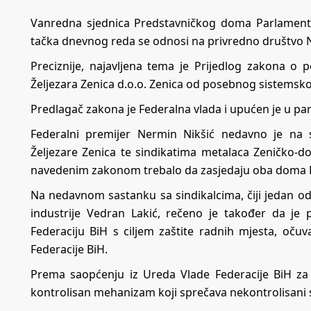
Vanredna sjednica Predstavničkog doma Parlamenta 
tačka dnevnog reda se odnosi na privredno društvo No
Preciznije, najavljena tema je Prijedlog zakona 
Željezara Zenica d.o.o. Zenica od posebnog sistemsko
Predlagač zakona je Federalna vlada i upućen je u 
Federalni premijer Nermin Nikšić nedavno je na 
Željezare Zenica te sindikatima metalaca Zeničko-do
navedenim zakonom trebalo da zasjedaju oba doma 
Na nedavnom sastanku sa sindikalcima, čiji jedan od u
industrije Vedran Lakić, rečeno je također da j
Federaciju BiH s ciljem zaštite radnih mjesta, očuv
Federacije BiH.
Prema saopćenju iz Ureda Vlade Federacije BiH za 
kontrolisan mehanizam koji sprečava nekontrolisani s