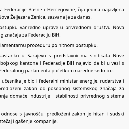
Federacije Bosne i Hercegovine, čija jedina najavljena
va Željezara Zenica, sazvana je za danas.
o postupku vanredne uprave u privrednom društvu Nova
g značaja za Federaciju BiH.
parlamentarnu proceduru po hitnom postupku.
sastanku u Sarajevu s predstavnicima sindikata Nove
bojskog kantona i Federacije BiH najavio da bi u vezi s
Federalnog parlamenta početkom naredne sedmice.
česnika je bio i federalni ministar energije, rudarstva i
e predloženi zakon od posebnog sistemskog značaja za
anja domaće industrije i stabilnosti privrednog sistema
odnose s javnošću, predloženi zakon je hitan i sudski
tečaj i gašenje kompanije.