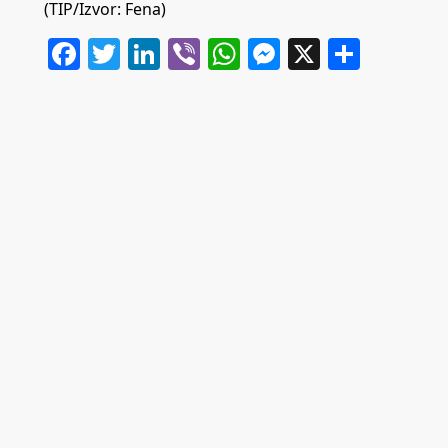
(TIP/Izvor: Fena)
Facebook
Twitter
LinkedIn
Viber
WhatsApp
Messenger
X
Share