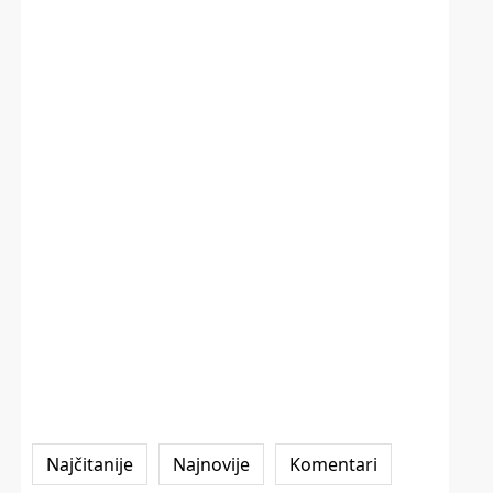
Najčitanije
Najnovije
Komentari