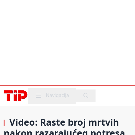
Mobile menu
Navigacija
Video: Raste broj mrtvih
nakon razarajućeg potresa