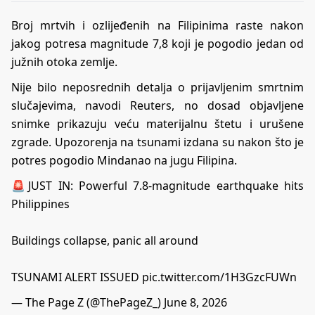
Broj mrtvih i ozlijeđenih na Filipinima raste nakon
jakog potresa magnitude 7,8 koji je pogodio jedan od
južnih otoka zemlje.
Nije bilo neposrednih detalja o prijavljenim smrtnim
slučajevima, navodi Reuters, no dosad objavljene
snimke prikazuju veću materijalnu štetu i urušene
zgrade. Upozorenja na tsunami izdana su nakon što je
potres pogodio Mindanao na jugu Filipina.
🚨JUST IN: Powerful 7.8-magnitude earthquake hits
Philippines
Buildings collapse, panic all around
TSUNAMI ALERT ISSUED
pic.twitter.com/1H3GzcFUWn
— The Page Z (@ThePageZ_)
June 8, 2026