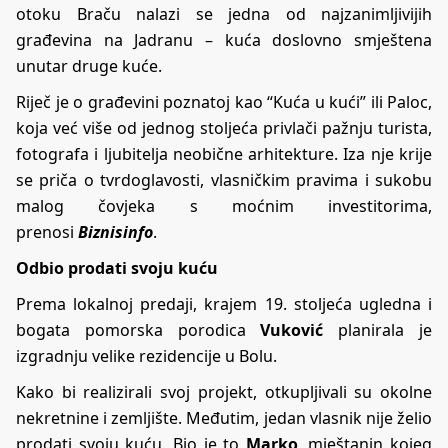
otoku Braču nalazi se jedna od najzanimljivijih
građevina na Jadranu – kuća doslovno smještena
unutar druge kuće.
Riječ je o građevini poznatoj kao “Kuća u kući” ili Paloc,
koja već više od jednog stoljeća privlači pažnju turista,
fotografa i ljubitelja neobične arhitekture. Iza nje krije
se priča o tvrdoglavosti, vlasničkim pravima i sukobu
malog čovjeka s moćnim investitorima,
prenosi
Biznisinfo
.
Odbio prodati svoju kuću
Prema lokalnoj predaji, krajem 19. stoljeća ugledna i
bogata pomorska porodica
Vuković
planirala je
izgradnju velike rezidencije u Bolu.
Kako bi realizirali svoj projekt, otkupljivali su okolne
nekretnine i zemljište. Međutim, jedan vlasnik nije želio
prodati svoju kuću. Bio je to
Marko
, mještanin kojeg