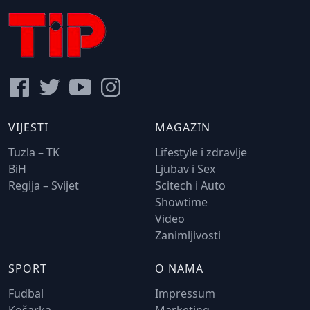
VIJESTI
MAGAZIN
Tuzla – TK
Lifestyle i zdravlje
BiH
Ljubav i Sex
Regija – Svijet
Scitech i Auto
Showtime
Video
Zanimljivosti
SPORT
O NAMA
Fudbal
Impressum
Košarka
Marketing