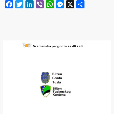
Facebook
Twitter
LinkedIn
Viber
WhatsApp
Messenger
X
Share