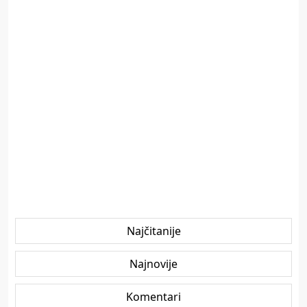
Najčitanije
Najnovije
Komentari