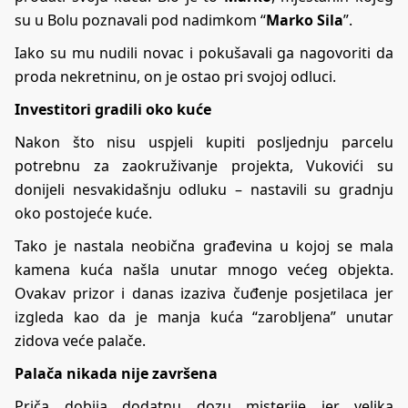
su u Bolu poznavali pod nadimkom “
Marko Sila
”.
Iako su mu nudili novac i pokušavali ga nagovoriti da
proda nekretninu, on je ostao pri svojoj odluci.
Investitori gradili oko kuće
Nakon što nisu uspjeli kupiti posljednju parcelu
potrebnu za zaokruživanje projekta, Vukovići su
donijeli nesvakidašnju odluku – nastavili su gradnju
oko postojeće kuće.
Tako je nastala neobična građevina u kojoj se mala
kamena kuća našla unutar mnogo većeg objekta.
Ovakav prizor i danas izaziva čuđenje posjetilaca jer
izgleda kao da je manja kuća “zarobljena” unutar
zidova veće palače.
Palača nikada nije završena
Priča dobija dodatnu dozu misterije jer velika