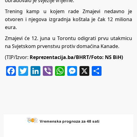
obradovalo je svježije vrijeme.
Trening kamp u kojem rade Zmajevi nedavno je
otvoren i njegova izgradnja koštala je čak 12 miliona
eura.
Zmajevi će 12. juna u Torontu odigrati prvu utakmicu
na Svjetskom prvenstvu protiv domaćina Kanade.
(TIP/Izvor:
Reprezentacija.ba/BHRT/Foto: NS BiH)
Facebook
Twitter
LinkedIn
Viber
WhatsApp
Messenger
X
Share