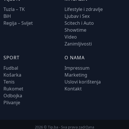
Tuzla – TK
Lifestyle i zdravlje
BiH
Ljubav i Sex
Regija – Svijet
Scitech i Auto
Showtime
Video
Zanimljivosti
SPORT
O NAMA
Fudbal
Impressum
Košarka
Marketing
Tenis
Uslovi korištenja
Rukomet
Kontakt
Odbojka
Plivanje
2026 © Tip.ba - Sva prava zadržana