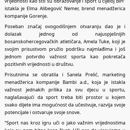
vrijednosti kao što su obrazovanje i sport u cijeloj BiH”
istakla je Elma Alibegović Nemer, brend menadžerica
kompanije Gorenje.
Poseban značaj ovogodišnjem otvaranju dao je i
dolazak jednog od najuspješnijih
bosanskohercegovačkih atletičara, Amela Tuke, koji je
svojim prisustvom pružio podršku najmlađima i još
jednom potvrdio važnost sporta kao pokretača
pozitivnih vrijednosti u društvu.
Prisutnima se obratila i Sanela Prelić, marketing
menadžerica kompanije Bambi a.d., koja je istakla
važnost jednakih prilika za svu djecu u sportu,
naglašavajući da sport treba biti prostor u kojem
svako dijete ima mogućnost da učestvuje, razvija svoje
potencijale i ostvaruje svoje snove.
“Sport nas kroz igru uči o jako važnim vrijednostima