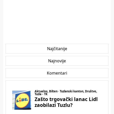
Najčitanije
Najnovije
Komentari