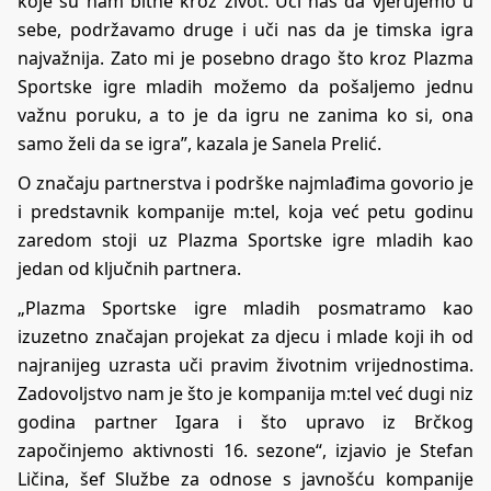
koje su nam bitne kroz život. Uči nas da vjerujemo u
sebe, podržavamo druge i uči nas da je timska igra
najvažnija. Zato mi je posebno drago što kroz Plazma
Sportske igre mladih možemo da pošaljemo jednu
važnu poruku, a to je da igru ne zanima ko si, ona
samo želi da se igra”, kazala je Sanela Prelić.
O značaju partnerstva i podrške najmlađima govorio je
i predstavnik kompanije m:tel, koja već petu godinu
zaredom stoji uz Plazma Sportske igre mladih kao
jedan od ključnih partnera.
„Plazma Sportske igre mladih posmatramo kao
izuzetno značajan projekat za djecu i mlade koji ih od
najranijeg uzrasta uči pravim životnim vrijednostima.
Zadovoljstvo nam je što je kompanija m:tel već dugi niz
godina partner Igara i što upravo iz Brčkog
započinjemo aktivnosti 16. sezone“, izjavio je Stefan
Ličina, šef Službe za odnose s javnošću kompanije