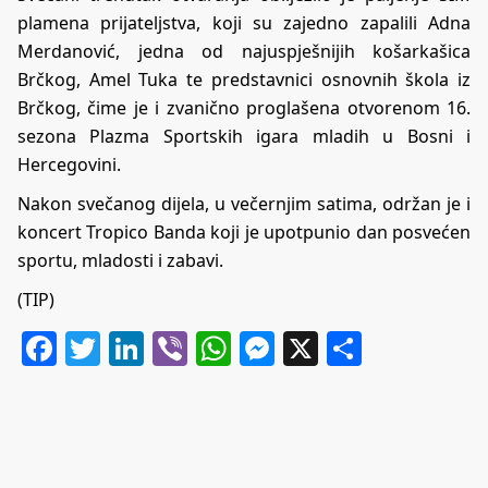
plamena prijateljstva, koji su zajedno zapalili Adna
Merdanović, jedna od najuspješnijih košarkašica
Brčkog, Amel Tuka te predstavnici osnovnih škola iz
Brčkog, čime je i zvanično proglašena otvorenom 16.
sezona Plazma Sportskih igara mladih u Bosni i
Hercegovini.
Nakon svečanog dijela, u večernjim satima, održan je i
koncert Tropico Banda koji je upotpunio dan posvećen
sportu, mladosti i zabavi.
(TIP)
Facebook
Twitter
LinkedIn
Viber
WhatsApp
Messenger
X
Share