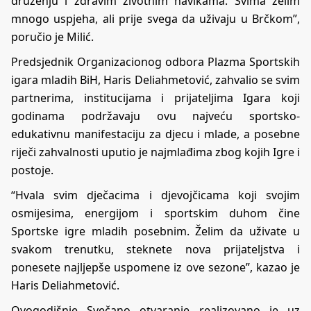
druženju i zdravim životnim navikama. Svima želim
mnogo uspjeha, ali prije svega da uživaju u Brčkom”,
poručio je Milić.
Predsjednik Organizacionog odbora Plazma Sportskih
igara mladih BiH, Haris Deliahmetović, zahvalio se svim
partnerima, institucijama i prijateljima Igara koji
godinama podržavaju ovu najveću sportsko-
edukativnu manifestaciju za djecu i mlade, a posebne
riječi zahvalnosti uputio je najmlađima zbog kojih Igre i
postoje.
“Hvala svim dječacima i djevojčicama koji svojim
osmijesima, energijom i sportskim duhom čine
Sportske igre mladih posebnim. Želim da uživate u
svakom trenutku, steknete nova prijateljstva i
ponesete najljepše uspomene iz ove sezone”, kazao je
Haris Deliahmetović.
Ovogodišnje Svečano otvaranje realizovano je uz