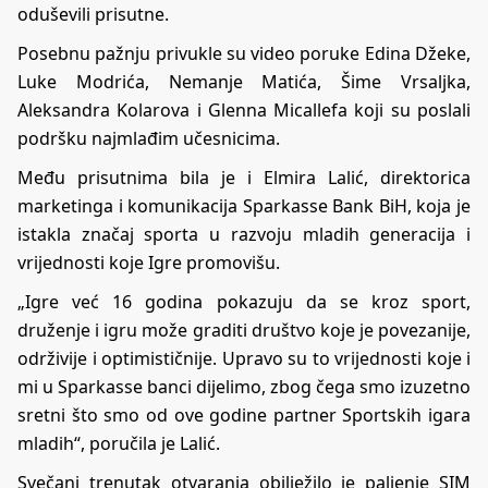
oduševili prisutne.
Posebnu pažnju privukle su video poruke Edina Džeke,
Luke Modrića, Nemanje Matića, Šime Vrsaljka,
Aleksandra Kolarova i Glenna Micallefa koji su poslali
podršku najmlađim učesnicima.
Među prisutnima bila je i Elmira Lalić, direktorica
marketinga i komunikacija Sparkasse Bank BiH, koja je
istakla značaj sporta u razvoju mladih generacija i
vrijednosti koje Igre promovišu.
„Igre već 16 godina pokazuju da se kroz sport,
druženje i igru može graditi društvo koje je povezanije,
održivije i optimističnije. Upravo su to vrijednosti koje i
mi u Sparkasse banci dijelimo, zbog čega smo izuzetno
sretni što smo od ove godine partner Sportskih igara
mladih“, poručila je Lalić.
Svečani trenutak otvaranja obilježilo je paljenje SIM