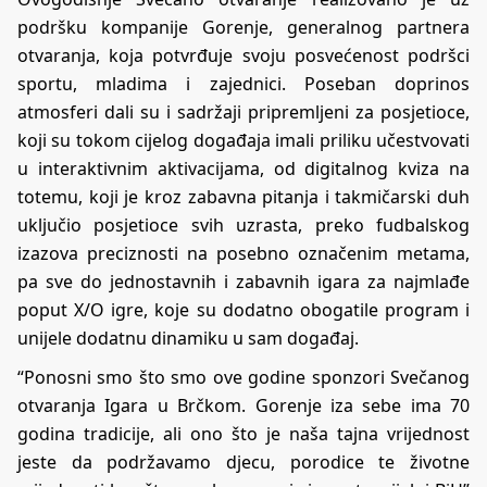
podršku kompanije Gorenje, generalnog partnera
otvaranja, koja potvrđuje svoju posvećenost podršci
sportu, mladima i zajednici. Poseban doprinos
atmosferi dali su i sadržaji pripremljeni za posjetioce,
koji su tokom cijelog događaja imali priliku učestvovati
u interaktivnim aktivacijama, od digitalnog kviza na
totemu, koji je kroz zabavna pitanja i takmičarski duh
uključio posjetioce svih uzrasta, preko fudbalskog
izazova preciznosti na posebno označenim metama,
pa sve do jednostavnih i zabavnih igara za najmlađe
poput X/O igre, koje su dodatno obogatile program i
unijele dodatnu dinamiku u sam događaj.
“Ponosni smo što smo ove godine sponzori Svečanog
otvaranja Igara u Brčkom. Gorenje iza sebe ima 70
godina tradicije, ali ono što je naša tajna vrijednost
jeste da podržavamo djecu, porodice te životne