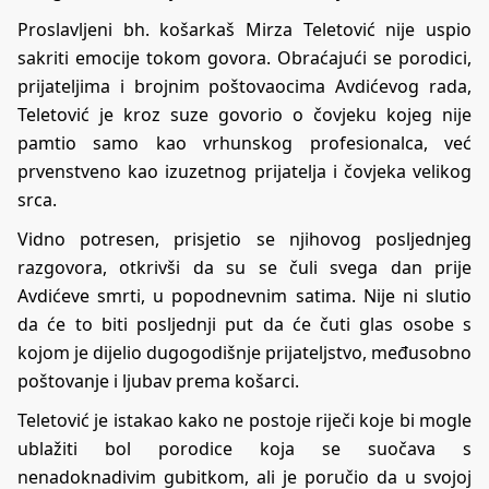
Proslavljeni bh. košarkaš Mirza Teletović nije uspio
sakriti emocije tokom govora. Obraćajući se porodici,
prijateljima i brojnim poštovaocima Avdićevog rada,
Teletović je kroz suze govorio o čovjeku kojeg nije
pamtio samo kao vrhunskog profesionalca, već
prvenstveno kao izuzetnog prijatelja i čovjeka velikog
srca.
Vidno potresen, prisjetio se njihovog posljednjeg
razgovora, otkrivši da su se čuli svega dan prije
Avdićeve smrti, u popodnevnim satima. Nije ni slutio
da će to biti posljednji put da će čuti glas osobe s
kojom je dijelio dugogodišnje prijateljstvo, međusobno
poštovanje i ljubav prema košarci.
Teletović je istakao kako ne postoje riječi koje bi mogle
ublažiti bol porodice koja se suočava s
nenadoknadivim gubitkom, ali je poručio da u svojoj