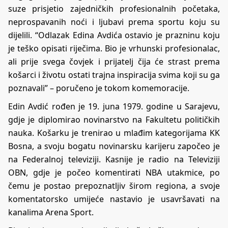
suze prisjetio zajedničkih profesionalnih početaka,
neprospavanih noći i ljubavi prema sportu koju su
dijelili. “Odlazak Edina Avdića ostavio je prazninu koju
je teško opisati riječima. Bio je vrhunski profesionalac,
ali prije svega čovjek i prijatelj čija će strast prema
košarci i životu ostati trajna inspiracija svima koji su ga
poznavali” – poručeno je tokom komemoracije.
Edin Avdić rođen je 19. juna 1979. godine u Sarajevu,
gdje je diplomirao novinarstvo na Fakultetu političkih
nauka. Košarku je trenirao u mlađim kategorijama KK
Bosna, a svoju bogatu novinarsku karijeru započeo je
na Federalnoj televiziji. Kasnije je radio na Televiziji
OBN, gdje je počeo komentirati NBA utakmice, po
čemu je postao prepoznatljiv širom regiona, a svoje
komentatorsko umijeće nastavio je usavršavati na
kanalima Arena Sport.