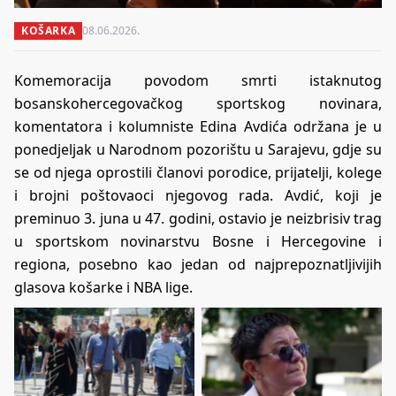
KOŠARKA
08.06.2026.
Komemoracija povodom smrti istaknutog
bosanskohercegovačkog sportskog novinara,
komentatora i kolumniste Edina Avdića održana je u
ponedjeljak u Narodnom pozorištu u Sarajevu, gdje su
se od njega oprostili članovi porodice, prijatelji, kolege
i brojni poštovaoci njegovog rada. Avdić, koji je
preminuo 3. juna u 47. godini, ostavio je neizbrisiv trag
u sportskom novinarstvu Bosne i Hercegovine i
regiona, posebno kao jedan od najprepoznatljivijih
glasova košarke i NBA lige.