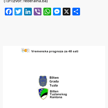
(TIP/Izvor: federalna.ba)
Facebook
Twitter
LinkedIn
Viber
WhatsApp
Messenger
X
Share