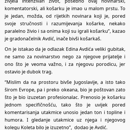
živjela intenzivan život, posebno ovaj novinarski,
komentatorski, ali košarku je imao u malom prstu. To
je jedan, možda, od rijetkih novinara koji je, pored
svoje stručnosti i razumijevanja košarke, nekako
paralelno živio i sa onima koji su igrali košarku”, kazao
je gradonačelnik Avdić, inače bivši košarkaš.
On je istakao da je odlazak Edina Avdića veliki gubitak,
ne samo za novinarstvo nego za njegove prijatelje i
ono što je veoma važno, i za njegovu porodicu, jer
ostavio je dubok trag.
“Mislim da na prostoru bivše Jugoslavije, a isto tako
širom Evrope, pa i preko okeana, bio je poštovan zato
što je bio izuzetan profesionalac. Prenosio je košarku
jednom specifičnošću, tako što je uvijek pored
komentarisanja utakmice unosio jedan ton i topline i
humora. I gledanje utakmice uz njega i njegovog
kolegu Koleta bilo je izuzetno”, dodao je Avdić.