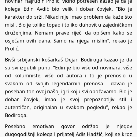
novinar Hajrudin Prolić, vidno potresen kazao je da je
kolega Edin Avdić bio velik i dobar čovjek. “Bio je
karakter do srži. Nikad nije imao problem da kaže što
misli. Bio je toliko topao i toliko duhovit u zajedničkom
druženjima. Nemam prave riječi da opišem kako se
osjećam ovih dana. Samo na njega mislim”, rekao je
Prolić.
Bivši srbijanski košarkaš Dejan Bodiroga kazao je da
su svi izgubili puno. “Edin je bio više od novinara, više
od kolumniste, više od autora i to je prenosio u
svakom od svojih legendarnih prenosa i davao je
poseban ton ovoj našoj igri koju svi obožavamo. Bio je
dobar čovjek, imao je svoj prepoznatljiv stil i
autentičan, originalan u svakom pogledu”, rekao je
Bodiroga.
Posebno emotivan govor održao je njegov
dugogodišnji kolega i prijatelj Adis Hadžić, koji se kroz