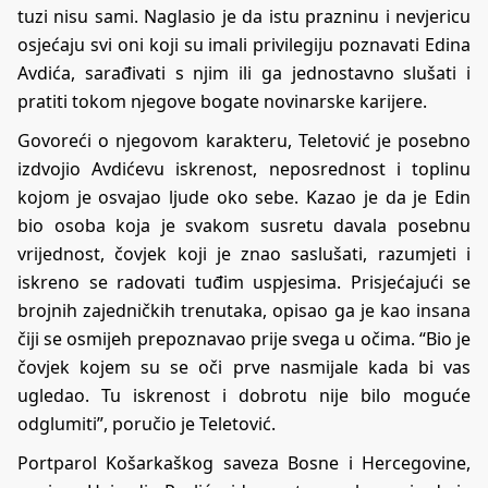
tuzi nisu sami. Naglasio je da istu prazninu i nevjericu
osjećaju svi oni koji su imali privilegiju poznavati Edina
Avdića, sarađivati s njim ili ga jednostavno slušati i
pratiti tokom njegove bogate novinarske karijere.
Govoreći o njegovom karakteru, Teletović je posebno
izdvojio Avdićevu iskrenost, neposrednost i toplinu
kojom je osvajao ljude oko sebe. Kazao je da je Edin
bio osoba koja je svakom susretu davala posebnu
vrijednost, čovjek koji je znao saslušati, razumjeti i
iskreno se radovati tuđim uspjesima. Prisjećajući se
brojnih zajedničkih trenutaka, opisao ga je kao insana
čiji se osmijeh prepoznavao prije svega u očima. “Bio je
čovjek kojem su se oči prve nasmijale kada bi vas
ugledao. Tu iskrenost i dobrotu nije bilo moguće
odglumiti”, poručio je Teletović.
Portparol Košarkaškog saveza Bosne i Hercegovine,