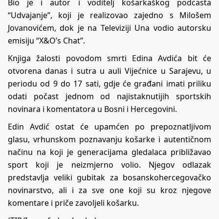
Bio je i autor i voditelj košarkaškog podcasta
“Udvajanje”, koji je realizovao zajedno s Milošem
Jovanovićem, dok je na Televiziji Una vodio autorsku
emisiju “X&O’s Chat”.
Knjiga žalosti povodom smrti Edina Avdića bit će
otvorena danas i sutra u auli Vijećnice u Sarajevu, u
periodu od 9 do 17 sati, gdje će građani imati priliku
odati počast jednom od najistaknutijih sportskih
novinara i komentatora u Bosni i Hercegovini.
Edin Avdić ostat će upamćen po prepoznatljivom
glasu, vrhunskom poznavanju košarke i autentičnom
načinu na koji je generacijama gledalaca približavao
sport koji je neizmjerno volio. Njegov odlazak
predstavlja veliki gubitak za bosanskohercegovačko
novinarstvo, ali i za sve one koji su kroz njegove
komentare i priče zavoljeli košarku.