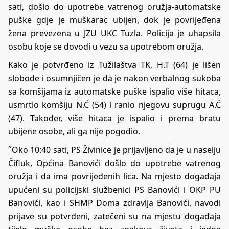
sati, došlo do upotrebe vatrenog oružja-automatske
puške gdje je muškarac ubijen, dok je povrijeđena
žena prevezena u JZU UKC Tuzla. Policija je uhapsila
osobu koje se dovodi u vezu sa upotrebom oružja.
Kako je potvrđeno iz Tužilaštva TK, H.T (64) je lišen
slobode i osumnjičen je da je nakon verbalnog sukoba
sa komšijama iz automatske puške ispalio više hitaca,
usmrtio komšiju N.Ć (54) i ranio njegovu suprugu A.Ć
(47). Također, više hitaca je ispalio i prema bratu
ubijene osobe, ali ga nije pogodio.
˝Oko 10:40 sati, PS Živinice je prijavljeno da je u naselju
Čifluk, Općina Banovići došlo do upotrebe vatrenog
oružja i da ima povrijeđenih lica. Na mjesto događaja
upućeni su policijski službenici PS Banovići i OKP PU
Banovići, kao i SHMP Doma zdravlja Banovići, navodi
prijave su potvrđeni, zatečeni su na mjestu događaja