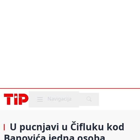
Mobile menu
Navigacija
U pucnjavi u Čifluku kod
Banovića jedna osoba