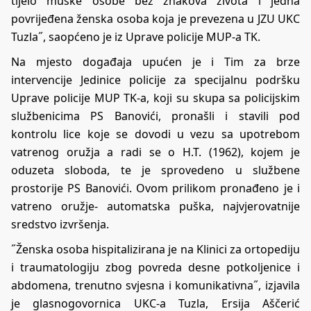
tijelo muške osobe bez znakova života i jedna
povrijeđena ženska osoba koja je prevezena u JZU UKC
Tuzla˝, saopćeno je iz Uprave policije MUP-a TK.
Na mjesto događaja upućen je i Tim za brze
intervencije Jedinice policije za specijalnu podršku
Uprave policije MUP TK-a, koji su skupa sa policijskim
službenicima PS Banovići, pronašli i stavili pod
kontrolu lice koje se dovodi u vezu sa upotrebom
vatrenog oružja a radi se o H.T. (1962), kojem je
oduzeta sloboda, te je sprovedeno u službene
prostorije PS Banovići. Ovom prilikom pronađeno je i
vatreno oružje- automatska puška, najvjerovatnije
sredstvo izvršenja.
˝Ženska osoba hispitalizirana je na Klinici za ortopediju
i traumatologiju zbog povreda desne potkoljenice i
abdomena, trenutno svjesna i komunikativna˝, izjavila
je glasnogovornica UKC-a Tuzla, Ersija Aščerić