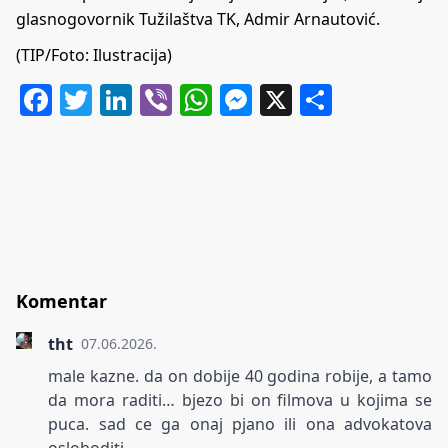
glasnogovornik Tužilaštva TK, Admir Arnautović.
(TIP/Foto: Ilustracija)
Facebook
Twitter
LinkedIn
Viber
WhatsApp
Messenger
X
Share
Komentar
tht
07.06.2026.
male kazne. da on dobije 40 godina robije, a tamo
da mora raditi… bjezo bi on filmova u kojima se
puca. sad ce ga onaj pjano ili ona advokatova