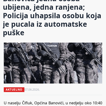
ubijena, jedna ranjena;
Policija uhapsila osobu koja
je pucala iz automatske
puške
AKTUELNO
07.06.2026.
U naselju Čifluk, Općina Banovići, u nedjelju oko 10:40