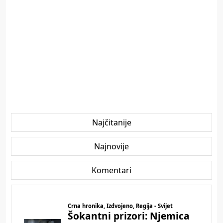
Najčitanije
Najnovije
Komentari