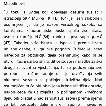
Mujedinović.
˝U toku je uviđaj koji obavljaju dežurni tužilac i
istražitelji SKP MUP-a TK. H.T (64) je lišen slobode i
osumnjičen je da je nakon verbalnog sukoba sa
komšijama iz automatske puške ispalio više hitaca,
usmrtio komšiju N.Ć (54) i ranio njegovu suprugu A.Ć
(47). Također, više hitaca je ispalio i prema bratu
ubijene osobe, ali ga nije pogodio. Tužilac je izdao
naredbu za obdukciju tijela preminulog kako bi se
utvrdili tačni uzroci smrti. Bit će izdate i naredbe za sva
druga relevantna vještačenja, te se poduzimaju sve
potrebne istražne radnje u cilju utvrđivanja svih
okolnosti vezanih za počinjena krivična djela. Nad
osumnjičenim će biti obavljena kriminalistička obrada,
nakon čega će uz izvještaj o počinjenom krivičnom
djelu biti predat u nadležnost Tužilaštva i prema njemu
će biti poduzete dalje mjere i radnje˝, naveo je