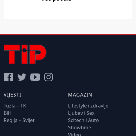
VIJESTI
MAGAZIN
Tuzla – TK
Lifestyle i zdravlje
BiH
Ljubav i Sex
Regija – Svijet
Scitech i Auto
Showtime
Video