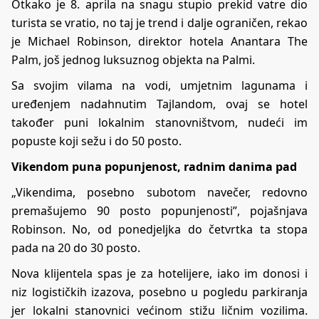
Otkako je 8. aprila na snagu stupio prekid vatre dio
turista se vratio, no taj je trend i dalje ograničen, rekao
je Michael Robinson, direktor hotela Anantara The
Palm, još jednog luksuznog objekta na Palmi.
Sa svojim vilama na vodi, umjetnim lagunama i
uređenjem nadahnutim Tajlandom, ovaj se hotel
također puni lokalnim stanovništvom, nudeći im
popuste koji sežu i do 50 posto.
Vikendom puna popunjenost, radnim danima pad
„Vikendima, posebno subotom navečer, redovno
premašujemo 90 posto popunjenosti”, pojašnjava
Robinson. No, od ponedjeljka do četvrtka ta stopa
pada na 20 do 30 posto.
Nova klijentela spas je za hotelijere, iako im donosi i
niz logističkih izazova, posebno u pogledu parkiranja
jer lokalni stanovnici većinom stižu ličnim vozilima.