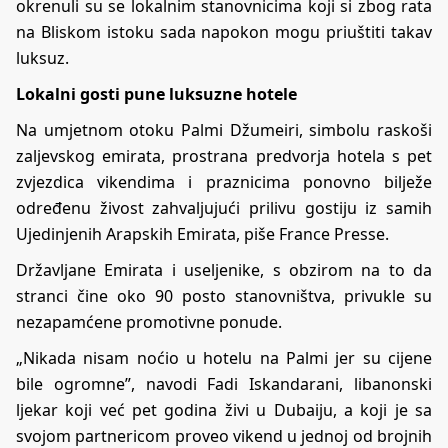
okrenuli su se lokalnim stanovnicima koji si zbog rata
na Bliskom istoku sada napokon mogu priuštiti takav
luksuz.
Lokalni gosti pune luksuzne hotele
Na umjetnom otoku Palmi Džumeiri, simbolu raskoši
zaljevskog emirata, prostrana predvorja hotela s pet
zvjezdica vikendima i praznicima ponovno bilježe
određenu živost zahvaljujući prilivu gostiju iz samih
Ujedinjenih Arapskih Emirata, piše France Presse.
Državljane Emirata i useljenike, s obzirom na to da
stranci čine oko 90 posto stanovništva, privukle su
nezapamćene promotivne ponude.
„Nikada nisam noćio u hotelu na Palmi jer su cijene
bile ogromne”, navodi Fadi Iskandarani, libanonski
ljekar koji već pet godina živi u Dubaiju, a koji je sa
svojom partnericom proveo vikend u jednoj od brojnih