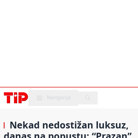
Mobile menu
Navigacija
Nekad nedostižan luksuz,
danas na popustu: “Prazan”