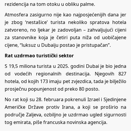
rezidencija na tom otoku u obliku palme.
Atmosfera zasigurno nije kao najposjećenijih dana jer
je zbog ‘nestašice’ turista nekoliko spratova hotela
zatvoreno, no ljekar je zadovoljan – zahvaljujući cijeni
za stanovnike koja je četiri puta niža od uobičajene
cijene, “luksuz u Dubaiju postao je pristupačan”.
Rat uzdrmao turistički sektor
S 19,5 miliona turista u 2025. godini Dubai je bio jedna
od vodećih regionalnih destinacija. Njegovih 827
hotela, od kojih 173 imaju pet zvjezdica, tada je bilježilo
prosječnu popunjenost od preko 80 posto.
No rat koji su 28. februara pokrenuli Izrael i Sjedinjene
Američke Države protiv Irana, a koji se proširio na
područje Zaljeva, ozbiljno je uzdrmao ugled sigurnosti
tog emirata, piše francuska novinska agencija.