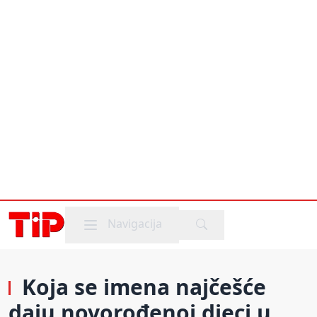
Mobile menu
Navigacija
Koja se imena najčešće
daju novorođenoj djeci u