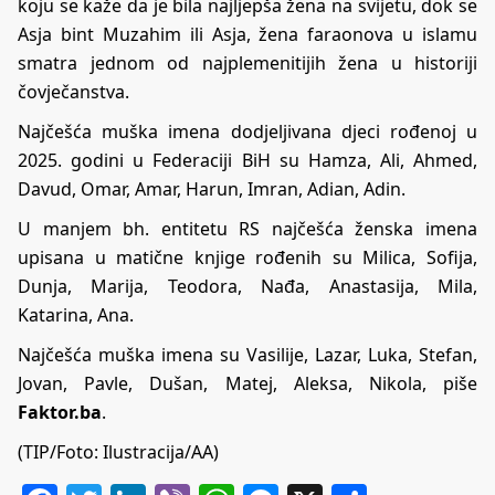
koju se kaže da je bila najljepša žena na svijetu, dok se
Asja bint Muzahim ili Asja, žena faraonova u islamu
smatra jednom od najplemenitijih žena u historiji
čovječanstva.
Najčešća muška imena dodjeljivana djeci rođenoj u
2025. godini u Federaciji BiH su Hamza, Ali, Ahmed,
Davud, Omar, Amar, Harun, Imran, Adian, Adin.
U manjem bh. entitetu RS najčešća ženska imena
upisana u matične knjige rođenih su Milica, Sofija,
Dunja, Marija, Teodora, Nađa, Anastasija, Mila,
Katarina, Ana.
Najčešća muška imena su Vasilije, Lazar, Luka, Stefan,
Jovan, Pavle, Dušan, Matej, Aleksa, Nikola, piše
Faktor.ba
.
(TIP/Foto: Ilustracija/AA)