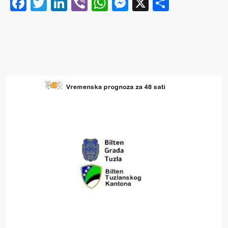
Facebook
Twitter
LinkedIn
Viber
WhatsApp
Messenger
X
Share