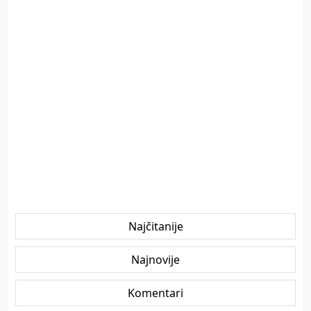
Najčitanije
Najnovije
Komentari