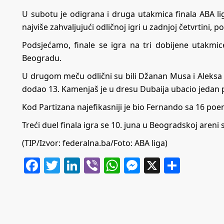
U subotu je odigrana i druga utakmica finala ABA li
najviše zahvaljujući odličnoj igri u zadnjoj četvrtini, po
Podsjećamo, finale se igra na tri dobijene utakmice,
Beogradu.
U drugom meču odlični su bili Džanan Musa i Aleksa 
dodao 13. Kamenjaš je u dresu Dubaija ubacio jedan poe
Kod Partizana najefikasniji je bio Fernando sa 16 poen
Treći duel finala igra se 10. juna u Beogradskoj areni
(TIP/Izvor: federalna.ba/Foto: ABA liga)
Facebook
Twitter
LinkedIn
Viber
WhatsApp
Messenger
X
Share