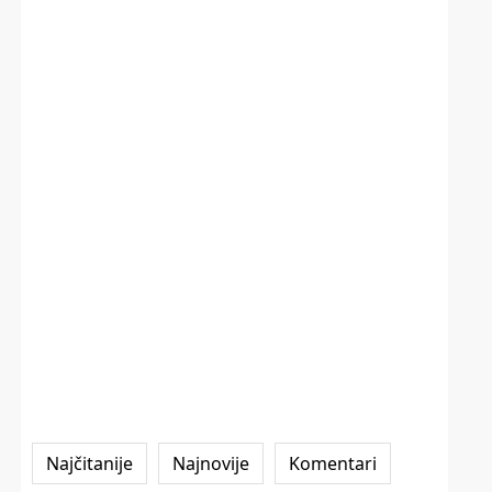
Najčitanije
Najnovije
Komentari