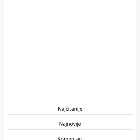
Najčitanije
Najnovije
Komentari