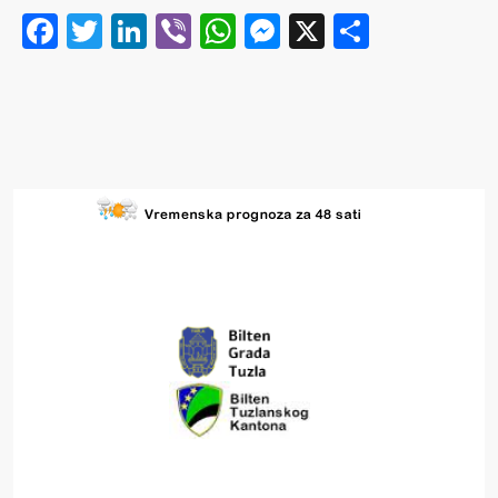
Facebook
Twitter
LinkedIn
Viber
WhatsApp
Messenger
X
Share