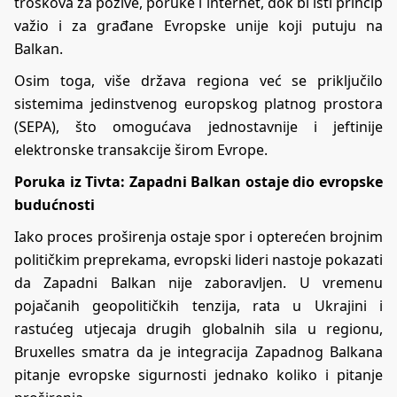
troškova za pozive, poruke i internet, dok bi isti princip
važio i za građane Evropske unije koji putuju na
Balkan.
Osim toga, više država regiona već se priključilo
sistemima jedinstvenog europskog platnog prostora
(SEPA), što omogućava jednostavnije i jeftinije
elektronske transakcije širom Evrope.
Poruka iz Tivta: Zapadni Balkan ostaje dio evropske
budućnosti
Iako proces proširenja ostaje spor i opterećen brojnim
političkim preprekama, evropski lideri nastoje pokazati
da Zapadni Balkan nije zaboravljen. U vremenu
pojačanih geopolitičkih tenzija, rata u Ukrajini i
rastućeg utjecaja drugih globalnih sila u regionu,
Bruxelles smatra da je integracija Zapadnog Balkana
pitanje evropske sigurnosti jednako koliko i pitanje