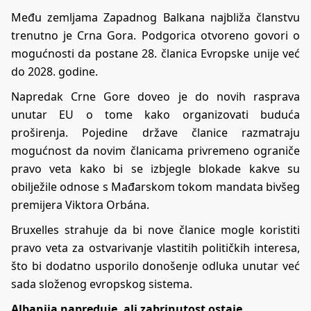
Među zemljama Zapadnog Balkana najbliža članstvu
trenutno je Crna Gora. Podgorica otvoreno govori o
mogućnosti da postane 28. članica Evropske unije već
do 2028. godine.
Napredak Crne Gore doveo je do novih rasprava
unutar EU o tome kako organizovati buduća
proširenja. Pojedine države članice razmatraju
mogućnost da novim članicama privremeno ograniče
pravo veta kako bi se izbjegle blokade kakve su
obilježile odnose s Mađarskom tokom mandata bivšeg
premijera Viktora Orbána.
Bruxelles strahuje da bi nove članice mogle koristiti
pravo veta za ostvarivanje vlastitih političkih interesa,
što bi dodatno usporilo donošenje odluka unutar već
sada složenog evropskog sistema.
Albanija napreduje, ali zabrinutost ostaje