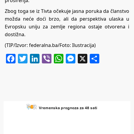
proširenja.
Zbog toga se iz Tivta očekuje jasna poruka da članstvo
možda neće doći brzo, ali da perspektiva ulaska u
Evropsku uniju za zemlje regiona ostaje otvorena i
dostižna.
(TIP/Izvor: federalna.ba/Foto: Ilustracija)
Facebook
Twitter
LinkedIn
Viber
WhatsApp
Messenger
X
Share