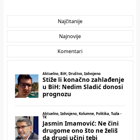
Najčitanije
Najnovije
Komentari