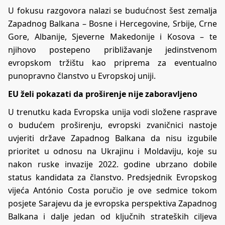
U fokusu razgovora nalazi se budućnost šest zemalja
Zapadnog Balkana – Bosne i Hercegovine, Srbije, Crne
Gore, Albanije, Sjeverne Makedonije i Kosova – te
njihovo postepeno približavanje jedinstvenom
evropskom tržištu kao priprema za eventualno
punopravno članstvo u Evropskoj uniji.
EU želi pokazati da proširenje nije zaboravljeno
U trenutku kada Evropska unija vodi složene rasprave
o budućem proširenju, evropski zvaničnici nastoje
uvjeriti države Zapadnog Balkana da nisu izgubile
prioritet u odnosu na Ukrajinu i Moldaviju, koje su
nakon ruske invazije 2022. godine ubrzano dobile
status kandidata za članstvo. Predsjednik Evropskog
vijeća António Costa poručio je ove sedmice tokom
posjete Sarajevu da je evropska perspektiva Zapadnog
Balkana i dalje jedan od ključnih strateških ciljeva