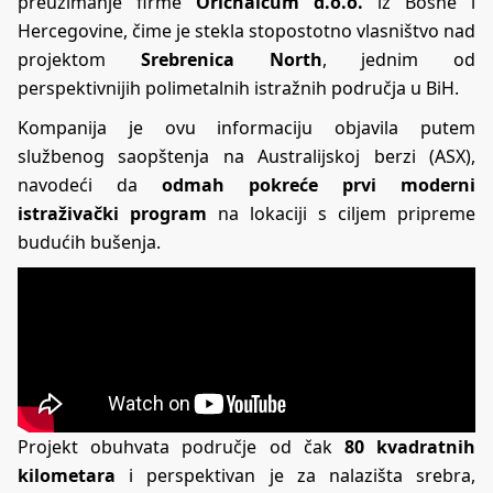
preuzimanje firme
Orichalcum d.o.o.
iz Bosne i
Hercegovine, čime je stekla stopostotno vlasništvo nad
projektom
Srebrenica North
, jednim od
perspektivnijih polimetalnih istražnih područja u BiH.
Kompanija je ovu informaciju objavila putem
službenog
saopštenja na Australijskoj berzi (ASX)
,
navodeći da
odmah pokreće prvi moderni
istraživački program
na lokaciji s ciljem pripreme
budućih bušenja.
Projekt obuhvata područje od čak
80 kvadratnih
kilometara
i perspektivan je za nalazišta srebra,