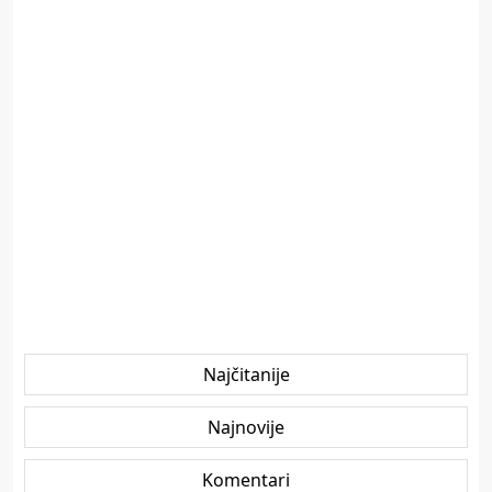
Najčitanije
Najnovije
Komentari