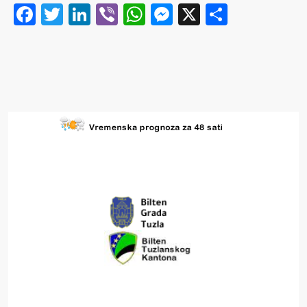
Facebook
Twitter
LinkedIn
Viber
WhatsApp
Messenger
X
Share