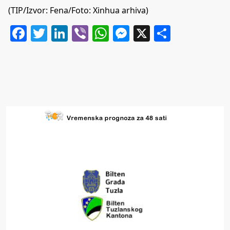
(TIP/Izvor: Fena/Foto: Xinhua arhiva)
Facebook
Twitter
LinkedIn
Viber
WhatsApp
Messenger
X
Share