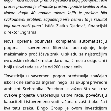
nego i naša obaveza prema zajednici u kojoj poslujem. Novi
proces proizvodnje eliminiše prašinu i podiže kvalitet zraka.
Nakon dugih 40 godina tokom kojih je prašina bila
svakodnevni problem, zagađenja više nema i to je rezultat
koji nam znači puno.
“ ističe Zlatko Djedović, financijski
direktor Ingrama.
Nova oprema obuhvata kompletnu automatizaciju
pogona i savremeno filtersko postrojenje, koje
maksimalno pročišćava zrak, u skladu sa najstrožijim
evropskim ekološkim standardima, čime su osigurani i
bolji uslovi rada za više od 200 zaposlenih.
“Investicija u savremeni pogon predstavlja značajan
iskorak ne samo za Ingram, nego i za ukupni privredni
ambijent Srebrenika. Posebno je važno što se kroz
ovakve projekte unapređuju uslovi rada, povećavaju
kapaciteti i istovremeno vodi računa o zaštiti okoliša i
kvalitetu zraka. Bingo Group je ovom investicijom