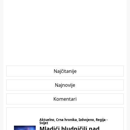
Najčitanije
Najnovije
Komentari