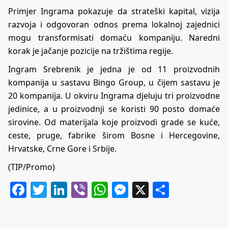
Primjer Ingrama pokazuje da strateški kapital, vizija
razvoja i odgovoran odnos prema lokalnoj zajednici
mogu transformisati domaću kompaniju. Naredni
korak je jačanje pozicije na tržištima regije.
Ingram Srebrenik je jedna je od 11 proizvodnih
kompanija u sastavu Bingo Group, u čijem sastavu je
20 kompanija. U okviru Ingrama djeluju tri proizvodne
jedinice, a u proizvodnji se koristi 90 posto domaće
sirovine. Od materijala koje proizvodi grade se kuće,
ceste, pruge, fabrike širom Bosne i Hercegovine,
Hrvatske, Crne Gore i Srbije.
(TIP/Promo)
Facebook
Twitter
LinkedIn
Viber
WhatsApp
Messenger
X
Share