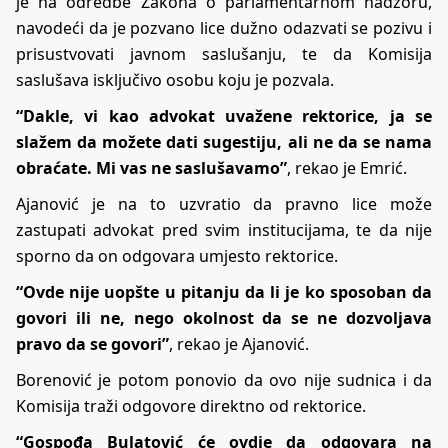
je na odredbe Zakona o parlamentarnom nadzoru,
navodeći da je pozvano lice dužno odazvati se pozivu i
prisustvovati javnom saslušanju, te da Komisija
saslušava isključivo osobu koju je pozvala.
“Dakle, vi kao advokat uvažene rektorice, ja se
slažem da možete dati sugestiju, ali ne da se nama
obraćate. Mi vas ne saslušavamo”
, rekao je Emrić.
Ajanović je na to uzvratio da pravno lice može
zastupati advokat pred svim institucijama, te da nije
sporno da on odgovara umjesto rektorice.
“Ovde nije uopšte u pitanju da li je ko sposoban da
govori ili ne, nego okolnost da se ne dozvoljava
pravo da se govori”
, rekao je Ajanović.
Borenović je potom ponovio da ovo nije sudnica i da
Komisija traži odgovore direktno od rektorice.
“Gospođa Bulatović će ovdje da odgovara na