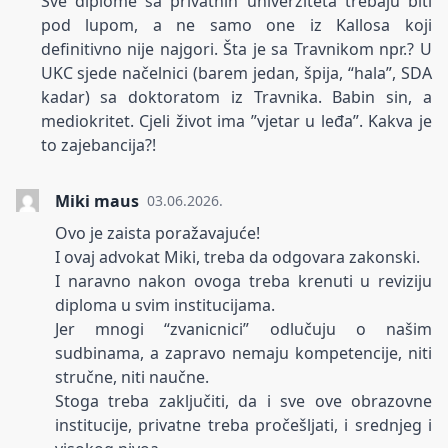
Sve diplome sa privatnih univerziteta trebaju biti
pod lupom, a ne samo one iz Kallosa koji
definitivno nije najgori. Šta je sa Travnikom npr.? U
UKC sjede načelnici (barem jedan, špija, “hala”, SDA
kadar) sa doktoratom iz Travnika. Babin sin, a
mediokritet. Cjeli život ima ”vjetar u leđa”. Kakva je
to zajebancija?!
Miki maus
03.06.2026.
Ovo je zaista poražavajuće!
I ovaj advokat Miki, treba da odgovara zakonski.
I naravno nakon ovoga treba krenuti u reviziju
diploma u svim institucijama.
Jer mnogi “zvanicnici” odlučuju o našim
sudbinama, a zapravo nemaju kompetencije, niti
stručne, niti naučne.
Stoga treba zaključiti, da i sve ove obrazovne
institucije, privatne treba pročešljati, i srednjeg i