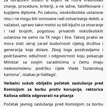
za obrazovni sistem u kojem se mora vrednovati
znanje, procedure, kriteriji, a ne lažne, falsifikovane i
kupljene diplome. Po zakonu, visokoškolske ustanove
nisu i ne mogu biti osnovane radi ostvarivanja dobiti, a
nažalost, upravo takvi motivi su bili ključni za otvaranje
i rad brojnih, pogotovu privatnih viskoškolskih
ustanova ne samo na TK nego i šire. Takvoj praksi se
mora stati ukraj zarad budućnosti cijelog društva i
generacija koje dolaze. Zbog toga pozdravljamo i
podržavamo odlučnost i odgovornost koju pokazuje
Ministar sa svojim saradnicima u čemu imaju
nedvosmislenu podršku cijele Vlade Tuzlanskog
kantona˝, istakao je Halilagić.
Verbalni sukob obilježio početak saslušanja pred
Komisijom za borbu protiv korupcije, rektorica
Kallosa odbila odgovarati na pitanja
Početak javnog saslušanja pred Komisijom za borbu