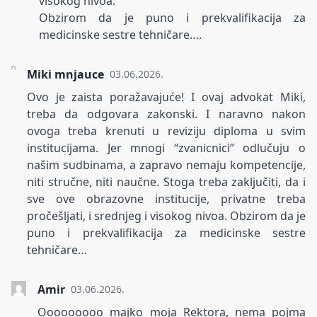
visokog nivoa.
Obzirom da je puno i prekvalifikacija za
medicinske sestre tehničare….
Miki mnjauce
03.06.2026.
Ovo je zaista poražavajuće! I ovaj advokat Miki,
treba da odgovara zakonski. I naravno nakon
ovoga treba krenuti u reviziju diploma u svim
institucijama. Jer mnogi “zvanicnici” odlučuju o
našim sudbinama, a zapravo nemaju kompetencije,
niti stručne, niti naučne. Stoga treba zaključiti, da i
sve ove obrazovne institucije, privatne treba
pročešljati, i srednjeg i visokog nivoa. Obzirom da je
puno i prekvalifikacija za medicinske sestre
tehničare…
Amir
03.06.2026.
Ooooooooo majko moja Rektora, nema pojma