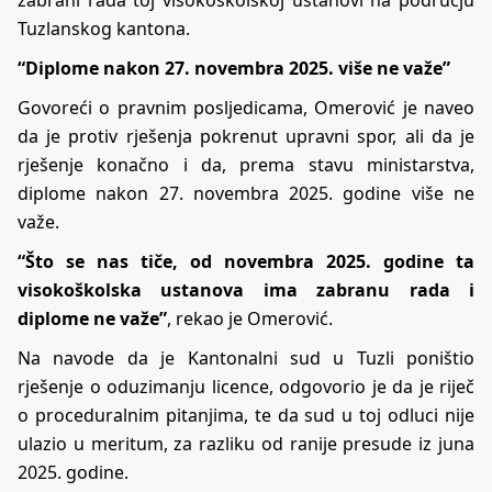
zabrani rada toj visokoškolskoj ustanovi na području
Tuzlanskog kantona.
“Diplome nakon 27. novembra 2025. više ne važe”
Govoreći o pravnim posljedicama, Omerović je naveo
da je protiv rješenja pokrenut upravni spor, ali da je
rješenje konačno i da, prema stavu ministarstva,
diplome nakon 27. novembra 2025. godine više ne
važe.
“Što se nas tiče, od novembra 2025. godine ta
visokoškolska ustanova ima zabranu rada i
diplome ne važe”
, rekao je Omerović.
Na navode da je Kantonalni sud u Tuzli poništio
rješenje o oduzimanju licence, odgovorio je da je riječ
o proceduralnim pitanjima, te da sud u toj odluci nije
ulazio u meritum, za razliku od ranije presude iz juna
2025. godine.