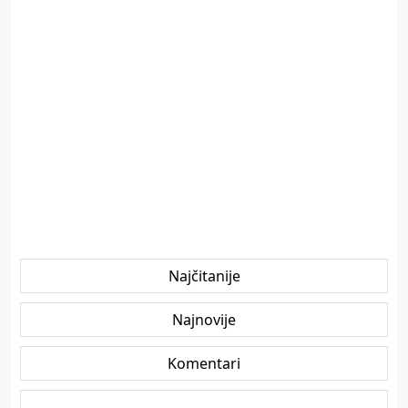
Najčitanije
Najnovije
Komentari