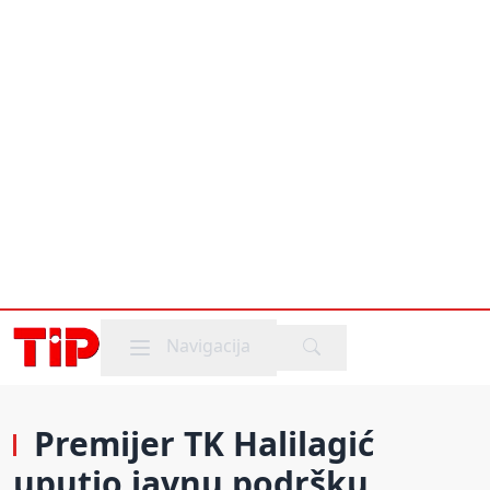
Mobile menu
Navigacija
Premijer TK Halilagić
uputio javnu podršku