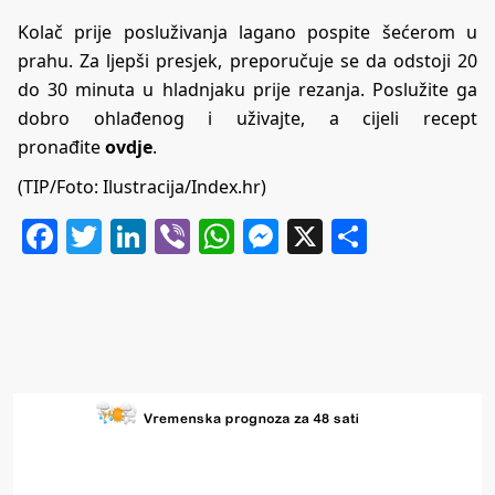
Kolač prije posluživanja lagano pospite šećerom u
prahu. Za ljepši presjek, preporučuje se da odstoji 20
do 30 minuta u hladnjaku prije rezanja. Poslužite ga
dobro ohlađenog i uživajte, a cijeli recept
pronađite
ovdje
.
(TIP/Foto: Ilustracija/Index.hr)
Facebook
Twitter
LinkedIn
Viber
WhatsApp
Messenger
X
Share