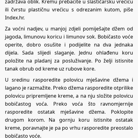
zadržava oblik. Kremu prebacite u slastičarsku vrećicu
ili čvrstu plastičnu vrećicu s odrezanim kutom, piše
Index.hr.
Za voćni nadjev, u manjoj zdjeli pomiješajte džem od
jagoda, limunovu koricu i limunov sok. Bobičasto voće
operite, dobro osušite i podijelite na dva jednaka
dijela. Sada slijedi slaganje. Jednu ohlađenu koru
položite na pladanj za posluživanje. Po želji istisnite
tanak obrub od kreme uz rubove kore.
U sredinu rasporedite polovicu mješavine džema i
lagano je razmažite. Preko džema rasporedite otprilike
polovicu pripremljene kreme, a na nju složite polovicu
bobičastog voća. Preko voća što ravnomjernije
rasporedite ostatak mješavine džema. Poklopite
drugom korom. Na gornju koru istisnite ostatak
kreme, poravnajte je pa po vrhu rasporedite preostalo
bobičasto voće.