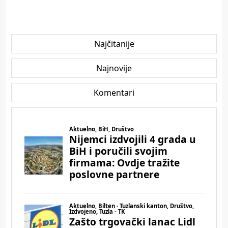
Najčitanije
Najnovije
Komentari