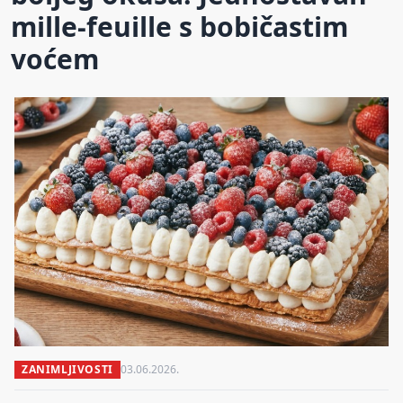
mille-feuille s bobičastim
voćem
ZANIMLJIVOSTI
03.06.2026.