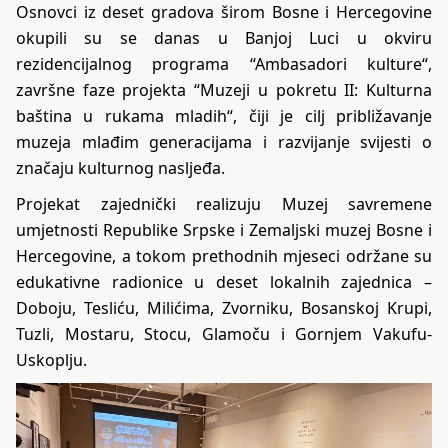
Osnovci iz deset gradova širom Bosne i Hercegovine
okupili su se danas u Banjoj Luci u okviru
rezidencijalnog programa “Ambasadori kulture“,
završne faze projekta “Muzeji u pokretu II: Kulturna
baština u rukama mladih“, čiji je cilj približavanje
muzeja mlađim generacijama i razvijanje svijesti o
značaju kulturnog nasljeđa.
Projekat zajednički realizuju Muzej savremene
umjetnosti Republike Srpske i Zemaljski muzej Bosne i
Hercegovine, a tokom prethodnih mjeseci održane su
edukativne radionice u deset lokalnih zajednica –
Doboju, Tesliću, Milićima, Zvorniku, Bosanskoj Krupi,
Tuzli, Mostaru, Stocu, Glamoču i Gornjem Vakufu-
Uskoplju.