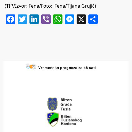
(TIP/Izvor: Fena/Foto: Fena/Tijana Grujić)
Facebook
Twitter
LinkedIn
Viber
WhatsApp
Messenger
X
Share