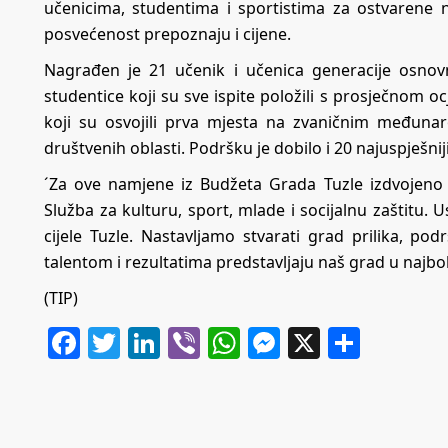
učenicima, studentima i sportistima za ostvarene n
posvećenost prepoznaju i cijene.
Nagrađen je 21 učenik i učenica generacije osnovn
studentice koji su sve ispite položili s prosječnom 
koji su osvojili prva mjesta na zvaničnim međunar
društvenih oblasti. Podršku je dobilo i 20 najuspješniji
´Za ove namjene iz Budžeta Grada Tuzle izdvojeno 
Služba za kulturu, sport, mlade i socijalnu zaštitu. U
cijele Tuzle. Nastavljamo stvarati grad prilika, po
talentom i rezultatima predstavljaju naš grad u najbolj
(TIP)
Facebook
Twitter
LinkedIn
Viber
WhatsApp
Messenger
X
Share