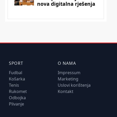
SPORT
O NAMA
Fudbal
Impressum
Košarka
Marketing
Tenis
Uslovi korištenja
Rukomet
Kontakt
Odbojka
Plivanje