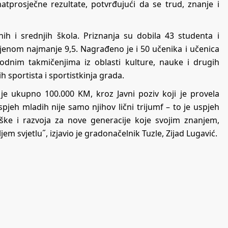
atprosječne rezultate, potvrđujući da se trud, znanje i
ih i srednjih škola. Priznanja su dobila 43 studenta i
ocjenom najmanje 9,5. Nagrađeno je i 50 učenika i učenica
odnim takmičenjima iz oblasti kulture, nauke i drugih
h sportista i sportistkinja grada.
je ukupno 100.000 KM, kroz Javni poziv koji je provela
spjeh mladih nije samo njihov lični trijumf – to je uspjeh
drške i razvoja za nove generacije koje svojim znanjem,
em svjetlu˝, izjavio je gradonačelnik Tuzle, Zijad Lugavić.