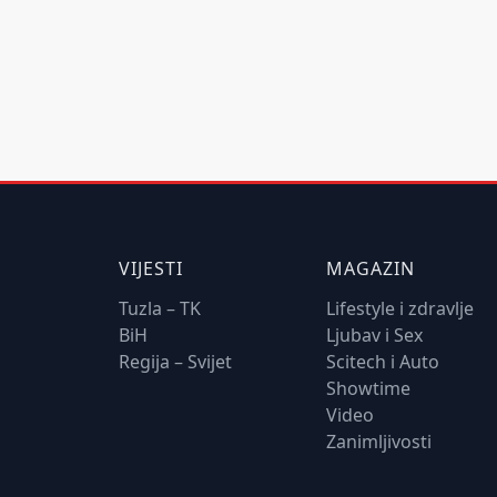
VIJESTI
MAGAZIN
Tuzla – TK
Lifestyle i zdravlje
BiH
Ljubav i Sex
Regija – Svijet
Scitech i Auto
Showtime
Video
Zanimljivosti