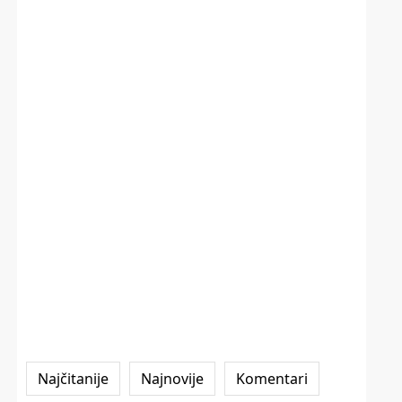
Najčitanije
Najnovije
Komentari