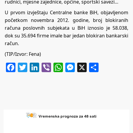
rudnici, mjesne zajednice, općine, sportski savezi…
U prvom izvještaju Centralne banke BiH, objavljenom
početkom novembra 2012. godine, broj blokiranih
računa poslovnih subjekata u BiH iznosio je 58.038,
dok su 35.694 firme imale bar jedan blokiran bankarski
račun.
(TIP/Izvor: Fena)
Facebook
Twitter
LinkedIn
Viber
WhatsApp
Messenger
X
Share