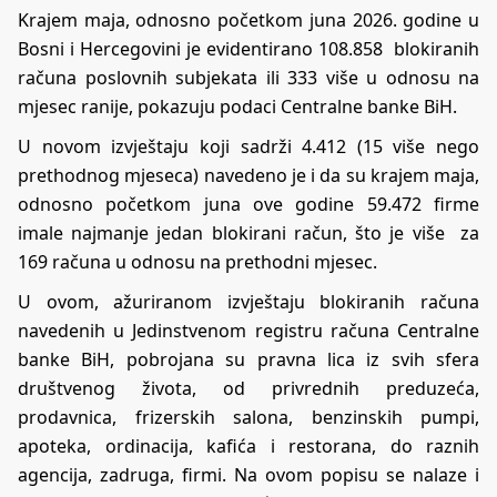
Krajem maja, odnosno početkom juna 2026. godine u
Bosni i Hercegovini je evidentirano 108.858 blokiranih
računa poslovnih subjekata ili 333 više u odnosu na
mjesec ranije, pokazuju podaci Centralne banke BiH.
U novom izvještaju koji sadrži 4.412 (15 više nego
prethodnog mjeseca) navedeno je i da su krajem maja,
odnosno početkom juna ove godine 59.472 firme
imale najmanje jedan blokirani račun, što je više za
169 računa u odnosu na prethodni mjesec.
U ovom, ažuriranom izvještaju blokiranih računa
navedenih u Jedinstvenom registru računa Centralne
banke BiH, pobrojana su pravna lica iz svih sfera
društvenog života, od privrednih preduzeća,
prodavnica, frizerskih salona, benzinskih pumpi,
apoteka, ordinacija, kafića i restorana, do raznih
agencija, zadruga, firmi. Na ovom popisu se nalaze i