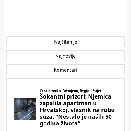
Najčitanije
Najnovije
Komentari