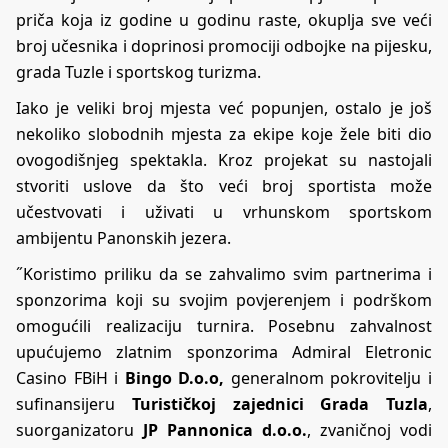
priča koja iz godine u godinu raste, okuplja sve veći
broj učesnika i doprinosi promociji odbojke na pijesku,
grada Tuzle i sportskog turizma.
Iako je veliki broj mjesta već popunjen, ostalo je još
nekoliko slobodnih mjesta za ekipe koje žele biti dio
ovogodišnjeg spektakla. Kroz projekat su nastojali
stvoriti uslove da što veći broj sportista može
učestvovati i uživati u vrhunskom sportskom
ambijentu Panonskih jezera.
˝Koristimo priliku da se zahvalimo svim partnerima i
sponzorima koji su svojim povjerenjem i podrškom
omogućili realizaciju turnira. Posebnu zahvalnost
upućujemo zlatnim sponzorima Admiral Eletronic
Casino FBiH i
Bingo D.o.o,
generalnom pokrovitelju i
sufinansijeru
Turističkoj zajednici Grada Tuzla
,
suorganizatoru
JP Pannonica d.o.o.
, zvaničnoj vodi