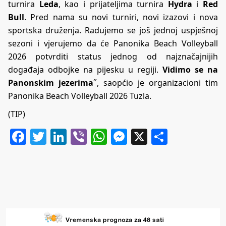
turnira
Leda
, kao i prijateljima turnira
Hydra
i
Red
Bull
. Pred nama su novi turniri, novi izazovi i nova
sportska druženja. Radujemo se još jednoj uspješnoj
sezoni i vjerujemo da će Panonika Beach Volleyball
2026 potvrditi status jednog od najznačajnijih
događaja odbojke na pijesku u regiji.
Vidimo se na
Panonskim jezerima
˝, saopćio je organizacioni tim
Panonika Beach Volleyball 2026 Tuzla.
(TIP)
Facebook
Twitter
LinkedIn
Viber
WhatsApp
Messenger
X
Share