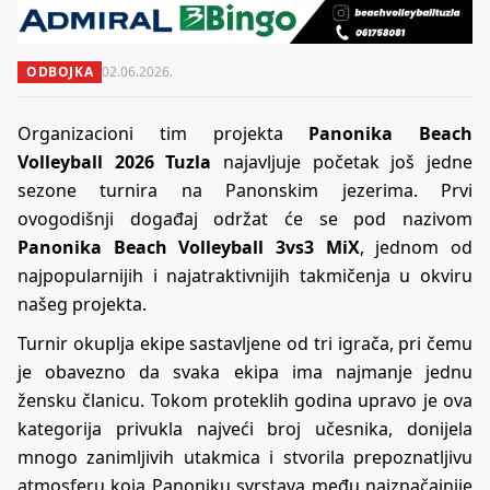
ODBOJKA
02.06.2026.
Organizacioni tim projekta
Panonika Beach
Volleyball 2026 Tuzla
najavljuje početak još jedne
sezone turnira na Panonskim jezerima. Prvi
ovogodišnji događaj održat će se pod nazivom
Panonika Beach Volleyball 3vs3 MiX
, jednom od
najpopularnijih i najatraktivnijih takmičenja u okviru
našeg projekta.
Turnir okuplja ekipe sastavljene od tri igrača, pri čemu
je obavezno da svaka ekipa ima najmanje jednu
žensku članicu. Tokom proteklih godina upravo je ova
kategorija privukla najveći broj učesnika, donijela
mnogo zanimljivih utakmica i stvorila prepoznatljivu
atmosferu koja Panoniku svrstava među najznačajnije