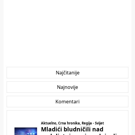
Najčitanije
Najnovije
Komentari