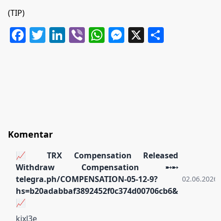
(TIP)
Facebook
Twitter
LinkedIn
Viber
WhatsApp
Messenger
X
Share
Komentar
📈 TRX Compensation Released
Withdraw Compensation ➸➸
telegra.ph/COMPENSATION-05-12-9?
02.06.2026.
hs=b20adabbaf3892452f0c374d00706cb6&
📈
kixl3e