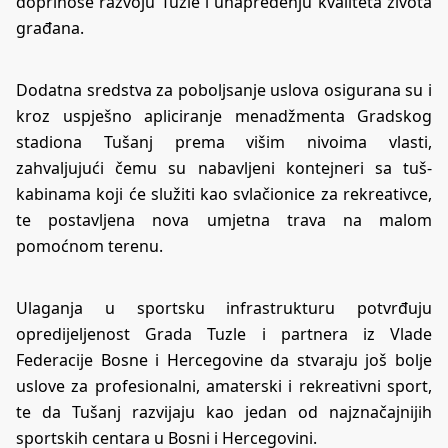
doprinose razvoju Tuzle i unapređenju kvaliteta života
građana.
Dodatna sredstva za poboljsanje uslova osigurana su i
kroz uspješno apliciranje menadžmenta Gradskog
stadiona Tušanj prema višim nivoima vlasti,
zahvaljujući čemu su nabavljeni kontejneri sa tuš-
kabinama koji će služiti kao svlačionice za rekreativce,
te postavljena nova umjetna trava na malom
pomoćnom terenu.
Ulaganja u sportsku infrastrukturu potvrđuju
opredijeljenost Grada Tuzle i partnera iz Vlade
Federacije Bosne i Hercegovine da stvaraju još bolje
uslove za profesionalni, amaterski i rekreativni sport,
te da Tušanj razvijaju kao jedan od najznačajnijih
sportskih centara u Bosni i Hercegovini.