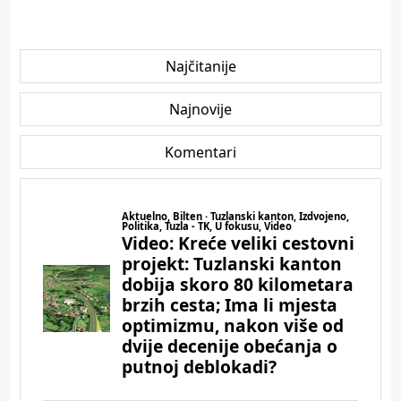
Najčitanije
Najnovije
Komentari