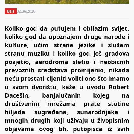
BIH
02.06.2026.
Koliko god da putujem i obilazim svijet,
koliko god da upoznajem druge narode i
kulture, učim strane jezike i slušam
stranu muziku i koliko god još gradova
posjetio, aerodroma sletio i neobičnih
prevoznih sredstava promijenio, nikada
neću prestati cijeniti voliti ono što imamo
u svom dvorištu, kaže u uvodu Robert
Dacešin, banjalučanin kojeg na
društvenim mrežama prate stotine
hiljada sugrađana, sunarodnjaka i
mnogih drugih koji uživaju u živopisnim
objavama ovog bh. putopisca iz svih