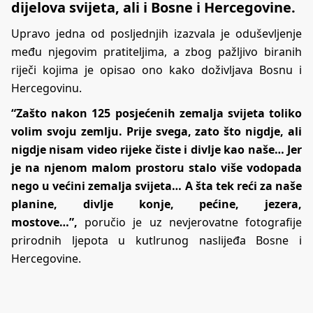
dijelova svijeta, ali i Bosne i Hercegovine.
Upravo jedna od posljednjih izazvala je oduševljenje
među njegovim pratiteljima, a zbog pažljivo biranih
riječi kojima je opisao ono kako doživljava Bosnu i
Hercegovinu.
“Zašto nakon 125 posjećenih zemalja svijeta toliko
volim svoju zemlju. Prije svega, zato što nigdje, ali
nigdje nisam video rijeke čiste i divlje kao naše… Jer
je na njenom malom prostoru stalo više vodopada
nego u većini zemalja svijeta… A šta tek reći za naše
planine, divlje konje, pećine, jezera,
mostove…”,
poručio je uz nevjerovatne fotografije
prirodnih ljepota u kutlrunog naslijeđa Bosne i
Hercegovine.