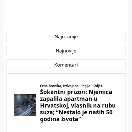
Najčitanije
Najnovije
Komentari