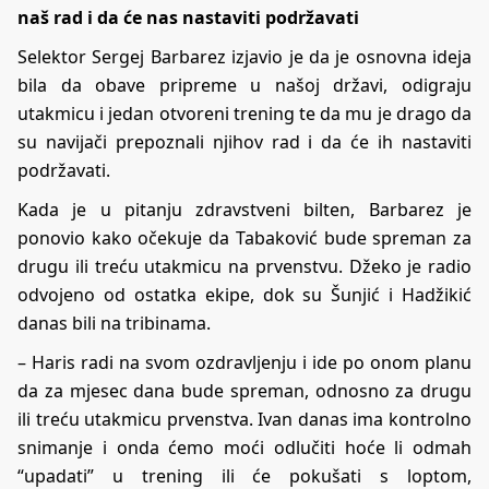
naš rad i da će nas nastaviti podržavati
Selektor Sergej Barbarez izjavio je da je osnovna ideja
bila da obave pripreme u našoj državi, odigraju
utakmicu i jedan otvoreni trening te da mu je drago da
su navijači prepoznali njihov rad i da će ih nastaviti
podržavati.
Kada je u pitanju zdravstveni bilten, Barbarez je
ponovio kako očekuje da Tabaković bude spreman za
drugu ili treću utakmicu na prvenstvu. Džeko je radio
odvojeno od ostatka ekipe, dok su Šunjić i Hadžikić
danas bili na tribinama.
– Haris radi na svom ozdravljenju i ide po onom planu
da za mjesec dana bude spreman, odnosno za drugu
ili treću utakmicu prvenstva. Ivan danas ima kontrolno
snimanje i onda ćemo moći odlučiti hoće li odmah
“upadati” u trening ili će pokušati s loptom,