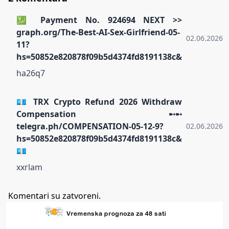
💹 Payment No. 924694 NEXT >>
graph.org/The-Best-AI-Sex-Girlfriend-05-
02.06.2026.
11?
hs=50852e820878f09b5d4374fd8191138c&
ha26q7
💶 TRX Crypto Refund 2026 Withdraw
Compensation ➸➸
telegra.ph/COMPENSATION-05-12-9?
02.06.2026.
hs=50852e820878f09b5d4374fd8191138c&
💶
xxrlam
Komentari su zatvoreni.