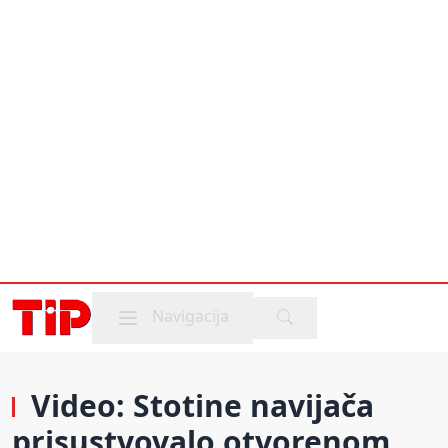
Mobile menu
Navigacija
Video: Stotine navijača
prisustvovalo otvorenom