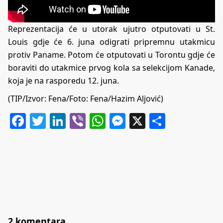
Reprezentacija će u utorak ujutro otputovati u St.
Louis gdje će 6. juna odigrati pripremnu utakmicu
protiv Paname. Potom će otputovati u Torontu gdje će
boraviti do utakmice prvog kola sa selekcijom Kanade,
koja je na rasporedu 12. juna.
(TIP/Izvor: Fena/Foto: Fena/Hazim Aljović)
Facebook
Twitter
LinkedIn
Viber
WhatsApp
Messenger
X
Share
2 komentara