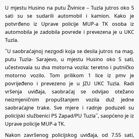
U mjestu Husino na putu Živinice – Tuzla jutros oko 5
sati su se sudarili automobil i kamion. Kako je
potvrđeno iz Uprave policije MUP-a TK osoba iz
automobila je zadobila povrede i prevezena je u UKC
Tuzla.
˝U saobraćajnoj nezgodi koja se desila jutros na mag.
putu Tuzla- Sarajevo, u mjestu Husino oko 5 sati,
učestvovala su dva motorna vozila: teretno i putničko
motorno vozilo. Tom prilikom 1 lice iz pmv je
povrijeđeno i prevezeno je u JZU UKC Tuzla. Radi
vršenja uviđaja, saobraćaj se odvijao otežano
neizmjeničnim propuštanjem vozila duž jedne
saobraćajne trake. Sve mjere i radnje poduzeli su
policijski službenici PS Zapad/PU Tuzla˝, saopćeno je iz
Uprave policije MUP-a TK.
Nakon završenog policijskog uviđaja, od 7.55 sati,