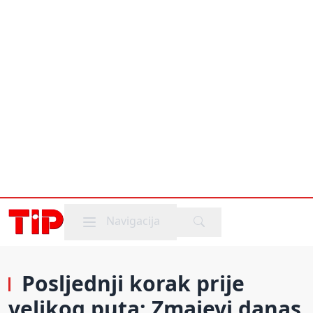
Mobile menu
Navigacija
Posljednji korak prije
velikog puta: Zmajevi danas