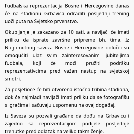
Fudbalska reprezentacija Bosne i Hercegovine danas
će na stadionu Grbavica odraditi posljednji trening
uoči puta na Svjetsko prvenstvo.
Okupljanje je zakazano za 10 sati, a navijači će imati
priliku da isprate završne pripreme bh. tima. Iz
Nogometnog saveza Bosne i Hercegovine odlučili su
omogućiti ulaz svim zainteresovanim ljubiteljima
fudbala, koji će moći pružiti podršku
reprezentativcima pred važan nastup na svjetskoj
smotri.
Za posjetioce će biti otvorena istočna tribina stadiona,
dok će najmlađi navijači imati priliku da se fotografišu
s igračima i sačuvaju uspomenu na ovaj događaj.
Iz Saveza su pozvali građane da dođu na Grbavicu i
zajedno sa reprezentacijom podijele posljednje
trenutke pred odlazak na veliko takmičenje.