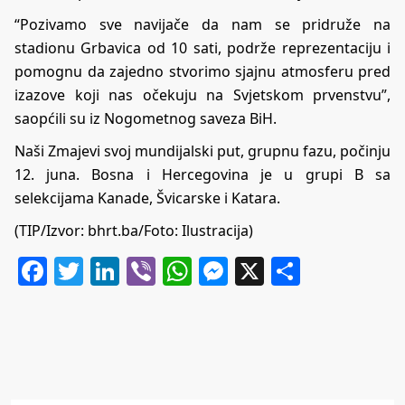
“Pozivamo sve navijače da nam se pridruže na
stadionu Grbavica od 10 sati, podrže reprezentaciju i
pomognu da zajedno stvorimo sjajnu atmosferu pred
izazove koji nas očekuju na Svjetskom prvenstvu”,
saopćili su iz Nogometnog saveza BiH.
Naši Zmajevi svoj mundijalski put, grupnu fazu, počinju
12. juna. Bosna i Hercegovina je u grupi B sa
selekcijama Kanade, Švicarske i Katara.
(TIP/Izvor: bhrt.ba/Foto: Ilustracija)
Facebook
Twitter
LinkedIn
Viber
WhatsApp
Messenger
X
Share