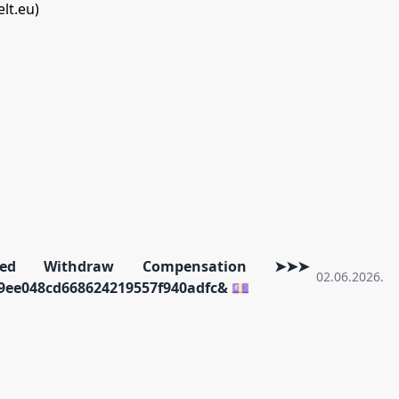
elt.eu)
ed Withdraw Compensation ➤➤➤
02.06.2026.
9ee048cd668624219557f940adfc& 💷