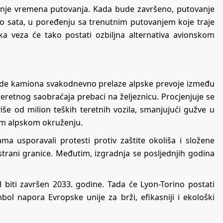
jenje vremena putovanja. Kada bude završeno, putovanje
 po sata, u poređenju sa trenutnim putovanjem koje traje
ka veza će tako postati ozbiljna alternativa avionskom
Hiljade kamiona svakodnevno prelaze alpske prevoje između
o teretnog saobraćaja prebaci na željeznicu. Procjenjuje se
še od milion teških teretnih vozila, smanjujući gužve u
vom alpskom okruženju.
ma usporavali protesti protiv zaštite okoliša i složene
strani granice. Međutim, izgradnja se posljednjih godina
biti završen 2033. godine. Tada će Lyon-Torino postati
mbol napora Evropske unije za brži, efikasniji i ekološki