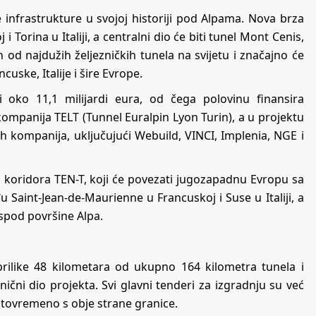
 infrastrukture u svojoj historiji pod Alpama. Nova brza
Torina u Italiji, a centralni dio će biti tunel Mont Cenis,
n od najdužih željezničkih tunela na svijetu i značajno će
uske, Italije i šire Evrope.
si oko 11,1 milijardi eura, od čega polovinu finansira
kompanija TELT (Tunnel Euralpin Lyon Turin), a u projektu
h kompanija, uključujući Webuild, VINCI, Implenia, NGE i
 koridora TEN-T
, koji će povezati jugozapadnu Evropu sa
 Saint-Jean-de-Maurienne u Francuskoj i Suse u Italiji, a
ispod površine Alpa.
rilike 48 kilometara od ukupno 164 kilometra tunela i
čni dio projekta. Svi glavni tenderi za izgradnju su već
 istovremeno s obje strane granice.