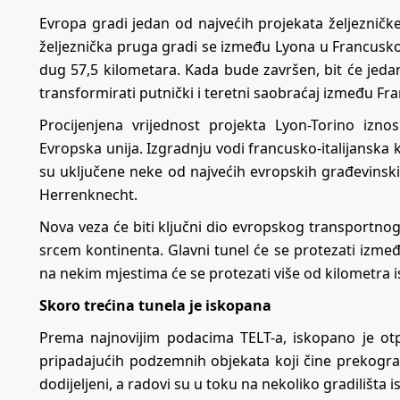
Evropa gradi jedan od najvećih projekata željezničke
željeznička pruga gradi se između Lyona u Francuskoj i 
dug 57,5 ​​kilometara. Kada bude završen, bit će jeda
transformirati putnički i teretni saobraćaj između Franc
Procijenjena vrijednost projekta Lyon-Torino izno
Evropska unija. Izgradnju vodi francusko-italijanska 
su uključene neke od najvećih evropskih građevinski
Herrenknecht.
Nova veza će biti ključni dio
evropskog transportnog
srcem kontinenta. Glavni tunel će se protezati između
na nekim mjestima će se protezati više od kilometra 
Skoro trećina tunela je iskopana
Prema najnovijim podacima TELT-a, iskopano je otp
pripadajućih podzemnih objekata koji čine prekograni
dodijeljeni, a radovi su u toku na nekoliko gradilišta