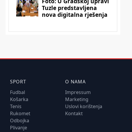
SPORT
O NAMA
Fudbal
Impressum
Košarka
Marketing
Tenis
Uslovi korištenja
Rukomet
Kontakt
Odbojka
Plivanje