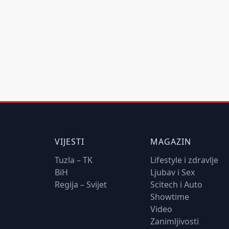
VIJESTI
MAGAZIN
Tuzla – TK
Lifestyle i zdravlje
BiH
Ljubav i Sex
Regija – Svijet
Scitech i Auto
Showtime
Video
Zanimljivosti