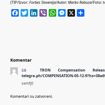
(TIP/Izvor:
Forbes Slovenija/Autor: Marko Rabuza
/Foto: t
Facebook
Twitter
LinkedIn
Viber
WhatsApp
Messenger
X
Share
Komentar
💷 TRON Compensation Releas
telegra.ph/COMPENSATION-05-12-9?hs=38a6
sxmfj0
Komentari su zatvoreni.