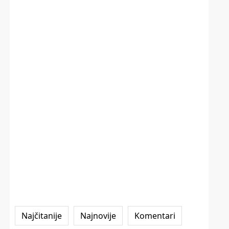
Najčitanije
Najnovije
Komentari