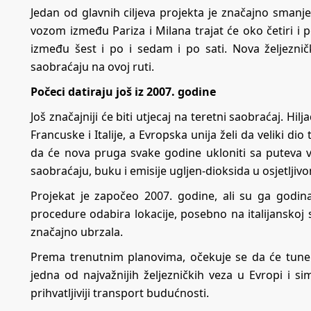
Jedan od glavnih ciljeva projekta je značajno sman
vozom između Pariza i Milana trajat će oko četiri i
između šest i po i sedam i po sati. Nova željeznič
saobraćaju na ovoj ruti.
Počeci datiraju još iz 2007. godine
Još značajniji će biti utjecaj na teretni saobraćaj. 
Francuske i Italije, a Evropska unija želi da veliki di
da će nova pruga svake godine ukloniti sa puteva vi
saobraćaju, buku i emisije ugljen-dioksida u osjetlji
Projekat je započeo 2007. godine, ali su ga godina
procedure odabira lokacije, posebno na italijanskoj 
značajno ubrzala.
Prema trenutnim planovima, očekuje se da će tunel 
jedna od najvažnijih željezničkih veza u Evropi i si
prihvatljiviji transport budućnosti.