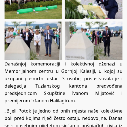
Današnjoj komemoraciji i kolektivnoj dženazi u
Memorijalnom centru u Gornjoj Kalesiji, u kojoj su
ukopani posmrtni ostaci 3 osobe, prisustvovala je i
delegacija Tuzlanskog kantona predvođena
predsjednicom Skupštine Ivanom Mijatović i
premijerom Irfanom Halilagićem.
„Bijeli Potok je jedno od onih mjesta naše kolektivne
boli pred kojima riječi često ostaju nedovoljne. Danas
se s posebnim pijetetom sjećamo bošnjačkih civila iz