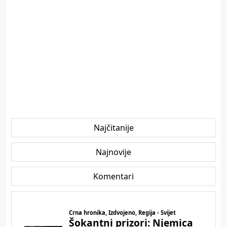
Najčitanije
Najnovije
Komentari