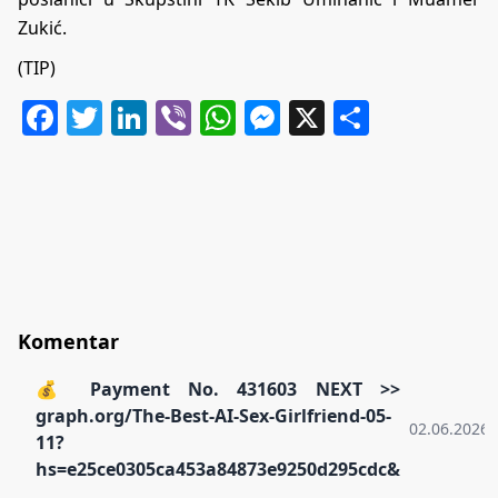
Zukić.
(TIP)
Facebook
Twitter
LinkedIn
Viber
WhatsApp
Messenger
X
Share
Komentar
💰 Payment No. 431603 NEXT >>
graph.org/The-Best-AI-Sex-Girlfriend-05-
02.06.2026.
11?
hs=e25ce0305ca453a84873e9250d295cdc&