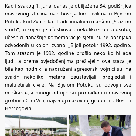
Kao i svakog 1. juna, danas je obilježena 34. godišnjica
masovnog zločina nad bošnjačkim civilima u Bijelom
Potoku kod Zvornika. Tradicionalnim maršem „Stazom
smrti“, u kojem je učestvovalo nekoliko stotina osoba,
učesnici današnje komemoracije sjetili su se bošnjaka
odvedenih u koloni zvanoj „Bijeli potok“ 1992. godine.
Tom stazom je 1992. godine prošlo nekoliko hiljada
ljudi, a prema svjedočenjima preživjelih ova staza je
bila kao hodnik, a naoružani agresorski vojnici su, na
svakih nekoliko metara, zaustavljali, pregledali i
maltretirali civile. Na Bijelom Potoku su odvojili sve
muškarce, a mnogi od njih su pronađeni u masovnoj
grobnici Crni Vrh, najvećoj masovnoj grobnici u Bosni i
Hercegovini.