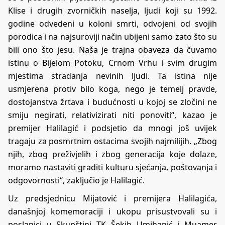
Klise i drugih zvorničkih naselja, ljudi koji su 1992.
godine odvedeni u koloni smrti, odvojeni od svojih
porodica i na najsuroviji način ubijeni samo zato što su
bili ono što jesu. Naša je trajna obaveza da čuvamo
istinu o Bijelom Potoku, Crnom Vrhu i svim drugim
mjestima stradanja nevinih ljudi. Ta istina nije
usmjerena protiv bilo koga, nego je temelj pravde,
dostojanstva žrtava i budućnosti u kojoj se zločini ne
smiju negirati, relativizirati niti ponoviti“, kazao je
premijer Halilagić i podsjetio da mnogi još uvijek
tragaju za posmrtnim ostacima svojih najmilijih. „Zbog
njih, zbog preživjelih i zbog generacija koje dolaze,
moramo nastaviti graditi kulturu sjećanja, poštovanja i
odgovornosti“, zaključio je Halilagić.
Uz predsjednicu Mijatović i premijera Halilagića,
današnjoj komemoraciji i ukopu prisustvovali su i
poslanici u Skupštini TK Šekib Umihanić i Muamer