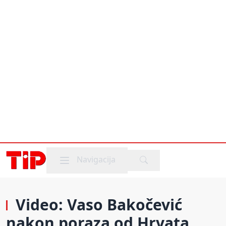
Mobile menu
Navigacija
Video: Vaso Bakočević
nakon poraza od Hrvata,