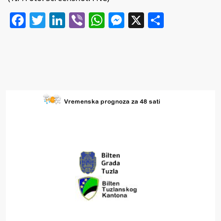
Facebook
Twitter
LinkedIn
Viber
WhatsApp
Messenger
X
Share