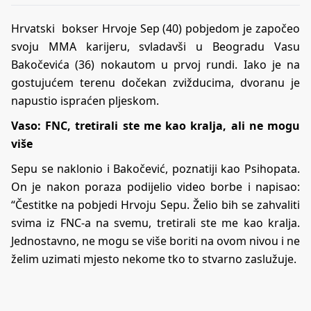
Hrvatski bokser Hrvoje Sep (40) pobjedom je započeo
svoju MMA karijeru, svladavši u Beogradu Vasu
Bakočevića (36) nokautom u prvoj rundi. Iako je na
gostujućem terenu dočekan zvižducima, dvoranu je
napustio ispraćen pljeskom.
Vaso: FNC, tretirali ste me kao kralja, ali ne mogu
više
Sepu se naklonio i Bakočević, poznatiji kao Psihopata.
On je nakon poraza podijelio video borbe i napisao:
“Čestitke na pobjedi Hrvoju Sepu. Želio bih se zahvaliti
svima iz FNC-a na svemu, tretirali ste me kao kralja.
Jednostavno, ne mogu se više boriti na ovom nivou i ne
želim uzimati mjesto nekome tko to stvarno zaslužuje.