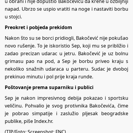
u obrani i nije dopustio Bakočeviću da krene u ozbiljniji
napad. Ubrzo se uspio vratiti na noge i nastaviti borbu
u stojci.
Preokret i pobjeda prekidom
Nakon što su se borci pridiogli, Bakočević nije pokušao
novo rušenje. To je iskoristio Sep, koji mu se približio i
zadao precizan udarac u jetru. Bakočević je uz bolnu
grimasu pao na pod, a Sep je borbu priveo kraju s
nekoliko snažnih udaraca u parteru. Sudac je dvoboj
prekinuo minutu i pol prije kraja runde.
Poštovanje prema suparniku i publici
Sep je nakon impresivnog debija pokazao i sportsku
veličinu. Pohvalio je svog protivnika Bakočevića, čime
je pobrao simpatije i zaslužio pljesak beogradske
publike, piše Index.hr.
(TIP/Foto: Screenshot: FNC)