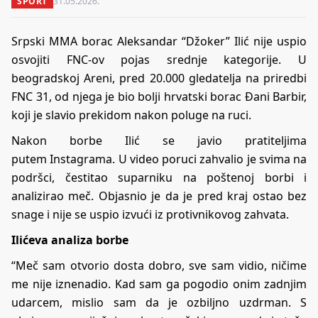
SPORT
31.05.2026.
Srpski MMA borac Aleksandar “Džoker” Ilić nije uspio
osvojiti FNC-ov pojas srednje kategorije. U
beogradskoj Areni, pred 20.000 gledatelja na priredbi
FNC 31, od njega je bio bolji hrvatski borac Đani Barbir,
koji je slavio prekidom nakon poluge na ruci.
Nakon borbe Ilić se javio pratiteljima
putem
Instagrama
. U video poruci zahvalio je svima na
podršci, čestitao suparniku na poštenoj borbi i
analizirao meč. Objasnio je da je pred kraj ostao bez
snage i nije se uspio izvući iz protivnikovog zahvata.
Ilićeva analiza borbe
“Meč sam otvorio dosta dobro, sve sam vidio, ničime
me nije iznenadio. Kad sam ga pogodio onim zadnjim
udarcem, mislio sam da je ozbiljno uzdrman. S