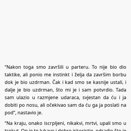
“Nakon toga smo završili u parteru. To nije bio dio
taktike, ali ponio me instinkt i želja da završim borbu
dok je bio uzdrman. Čak i kad smo se kasnije ustali, i
dalje je bio uzdrman, što mi je i sam potvrdio. Tada
sam ulazio u razmjene udaraca, svjestan da ću i ja
dobiti po nosu, ali očekivao sam da ću ga ja poslati na
pod”, nastavio je.
“Na kraju, onako iscrpljeni, nikakvi, mrtvi, upali smo u
trokut. On je to lukavo i dobro iskoristio, odradio što je