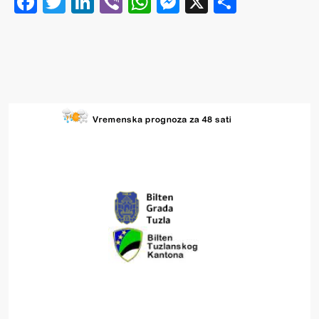
Facebook
Twitter
LinkedIn
Viber
WhatsApp
Messenger
X
Share