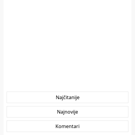
Najčitanije
Najnovije
Komentari