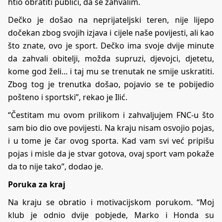
htio obratiti publici, da se zahvalim.
Dečko je došao na neprijateljski teren, nije lijepo
dočekan zbog svojih izjava i cijele naše povijesti, ali kao
što znate, ovo je sport. Dečko ima svoje dvije minute
da zahvali obitelji, možda supruzi, djevojci, djetetu,
kome god želi… i taj mu se trenutak ne smije uskratiti.
Zbog tog je trenutka došao, pojavio se te pobijedio
pošteno i sportski”, rekao je Ilić.
“Čestitam mu ovom prilikom i zahvaljujem FNC-u što
sam bio dio ove povijesti. Na kraju nisam osvojio pojas,
i u tome je čar ovog sporta. Kad vam svi već pripišu
pojas i misle da je stvar gotova, ovaj sport vam pokaže
da to nije tako”, dodao je.
Poruka za kraj
Na kraju se obratio i motivacijskom porukom. “Moj
klub je odnio dvije pobjede, Marko i Honda su