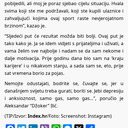
pobijedili, ali moj je poraz sjebao cijelu situaciju. Hvala
svima koji ste me podržavali, koji ste kupili ulaznice i
zahvaljujući kojima ovaj sport raste nevjerojatnom
brzinom”, kazao je.
“Sljedeći put će rezultat možda biti bolji. Ovaj put je
tako kako je. Ja se idem vidjeti s prijateljima i uživati, a
vama želim sve najbolje i nadam se da sam nekome i
dalje motivacija. Prije godinu dana bio sam na ‘kraju
karijere’ i u nikakvom stanju, a sada sam se, eto, prije
sat vremena borio za pojas.
Nemojte odustajati, bodrite se, čuvajte se, jer u
današnjem svijetu treba gurati, boriti se. Jebi depresiju
i anksioznost, samo gas, samo gas…”, poručio je
Aleksandar “Džoker” Ilić.
(TIP/Izvor:
Index.hr
/Foto: Screenshot: Instagram)