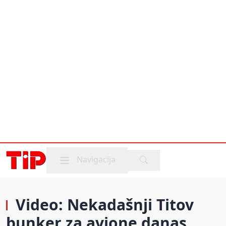
Mobile menu
Navigacija
Video: Nekadašnji Titov
bunker za avione danas