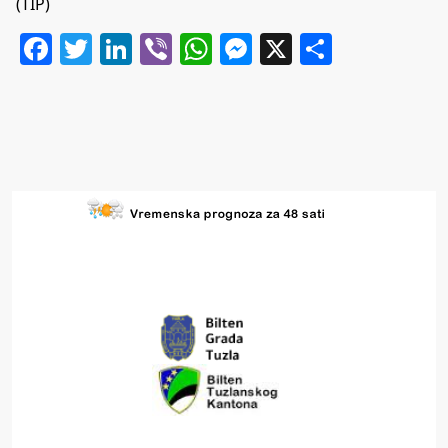
(TIP)
Facebook
Twitter
LinkedIn
Viber
WhatsApp
Messenger
X
Share