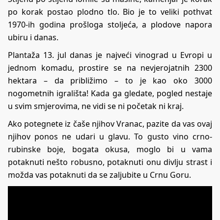
po korak postao plodno tlo. Bio je to veliki pothvat
1970-ih godina prošloga stoljeća, a plodove napora
ubiru i danas.
Plantaža 13. jul danas je najveći vinograd u Evropi u
jednom komadu, prostire se na nevjerojatnih 2300
hektara – da približimo – to je kao oko 3000
nogometnih igrališta! Kada ga gledate, pogled nestaje
u svim smjerovima, ne vidi se ni početak ni kraj.
Ako potegnete iz čaše njihov Vranac, pazite da vas ovaj
njihov ponos ne udari u glavu. To gusto vino crno-
rubinske boje, bogata okusa, moglo bi u vama
potaknuti nešto robusno, potaknuti onu divlju strast i
možda vas potaknuti da se zaljubite u Crnu Goru.