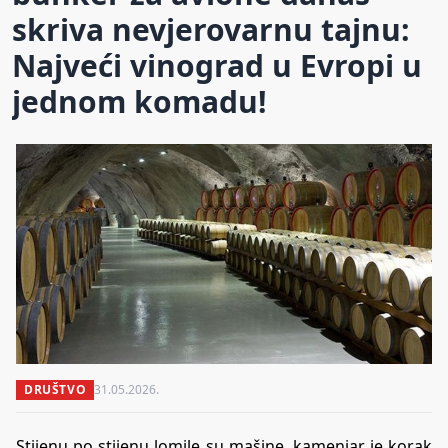
skriva nevjerovarnu tajnu:
Najveći vinograd u Evropi u
jednom komadu!
DRUŠTVO
31.05.2026.
Stijenu po stijenu lomile su mašine, kamenjar je korak