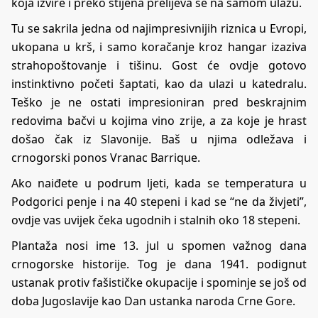
koja izvire i preko stijena prelijeva se na samom ulazu.
Tu se sakrila jedna od najimpresivnijih riznica u Evropi,
ukopana u krš, i samo koračanje kroz hangar izaziva
strahopoštovanje i tišinu. Gost će ovdje gotovo
instinktivno početi šaptati, kao da ulazi u katedralu.
Teško je ne ostati impresioniran pred beskrajnim
redovima bačvi u kojima vino zrije, a za koje je hrast
došao čak iz Slavonije. Baš u njima odležava i
crnogorski ponos Vranac Barrique.
Ako naiđete u podrum ljeti, kada se temperatura u
Podgorici penje i na 40 stepeni i kad se “ne da živjeti”,
ovdje vas uvijek čeka ugodnih i stalnih oko 18 stepeni.
Plantaža nosi ime 13. jul u spomen važnog dana
crnogorske historije. Tog je dana 1941. podignut
ustanak protiv fašističke okupacije i spominje se još od
doba Jugoslavije kao Dan ustanka naroda Crne Gore.