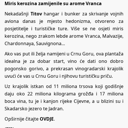
Miris kerozina zamijenile su arome Vranca
Nekadašnji
Titov
hangar i bunker za skrivanje vojnih
aviona danas je mjesto hedonizma, otvoreno za
posjetitelje i turističke ture. Više se ne osjeti miris
kerozina, nego zrakom lebde arome Vranca, Malvazije,
Chardonnaya, Sauvignona…
Ako vas put ili želja namijeni u Crnu Goru, ova plantaža
idealna je za dobar start, vino će dati ono dobro
pogonsko gorivo, a prekrasan vinogradarski krajolik
uvući će vas u Crnu Goru i njihovu turističku priču.
Uz krajolik istkan od 11 miliona trsova koji godišnje
daju oko 22 miliona kilograma grožđa i 17 miliona
boca vina, tu je i kanjon rijeke Cijevne, a u blizini su i
Skadarsko jezero te Jadran.
Opširnije čitajte
OVDJE
.