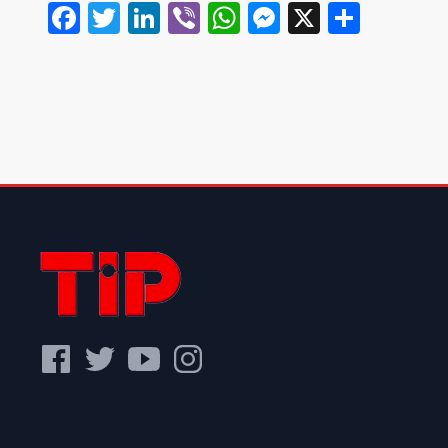
Facebook
Twitter
LinkedIn
Viber
WhatsApp
Messenger
X
Share