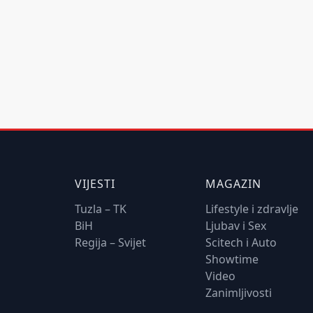
VIJESTI
MAGAZIN
Tuzla – TK
Lifestyle i zdravlje
BiH
Ljubav i Sex
Regija – Svijet
Scitech i Auto
Showtime
Video
Zanimljivosti