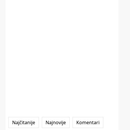
Najčitanije
Najnovije
Komentari