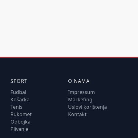
SPORT
O NAMA
Fudbal
Impressum
Košarka
Marketing
Tenis
Uslovi korištenja
Rukomet
Kontakt
Odbojka
Plivanje