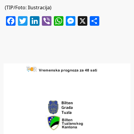
(TIP/Foto: Ilustracija)
Facebook
Twitter
LinkedIn
Viber
WhatsApp
Messenger
X
Share