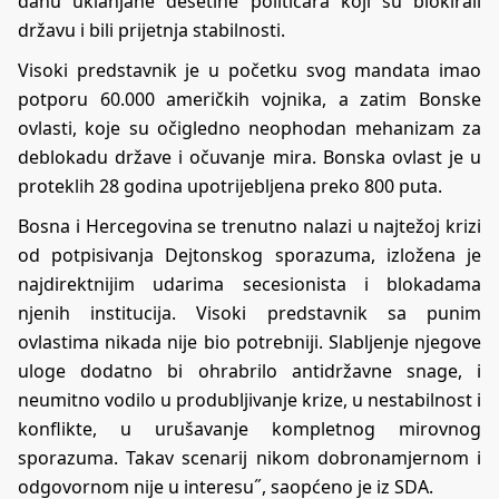
danu uklanjane desetine političara koji su blokirali
državu i bili prijetnja stabilnosti.
Visoki predstavnik je u početku svog mandata imao
potporu 60.000 američkih vojnika, a zatim Bonske
ovlasti, koje su očigledno neophodan mehanizam za
deblokadu države i očuvanje mira. Bonska ovlast je u
proteklih 28 godina upotrijebljena preko 800 puta.
Bosna i Hercegovina se trenutno nalazi u najtežoj krizi
od potpisivanja Dejtonskog sporazuma, izložena je
najdirektnijim udarima secesionista i blokadama
njenih institucija. Visoki predstavnik sa punim
ovlastima nikada nije bio potrebniji. Slabljenje njegove
uloge dodatno bi ohrabrilo antidržavne snage, i
neumitno vodilo u produbljivanje krize, u nestabilnost i
konflikte, u urušavanje kompletnog mirovnog
sporazuma. Takav scenarij nikom dobronamjernom i
odgovornom nije u interesu˝, saopćeno je iz SDA.