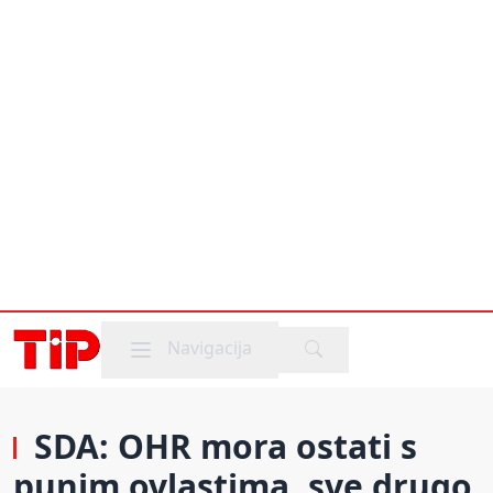
Mobile menu
Navigacija
SDA: OHR mora ostati s
punim ovlastima, sve drugo