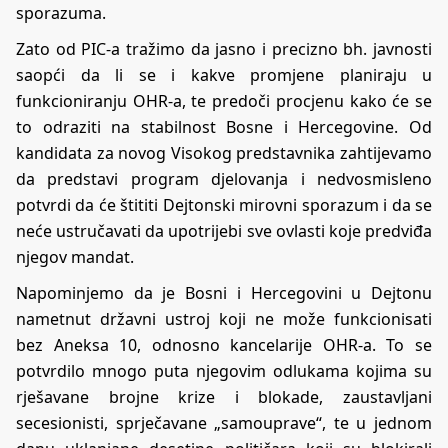
sporazuma.
Zato od PIC-a tražimo da jasno i precizno bh. javnosti
saopći da li se i kakve promjene planiraju u
funkcioniranju OHR-a, te predoči procjenu kako će se
to odraziti na stabilnost Bosne i Hercegovine. Od
kandidata za novog Visokog predstavnika zahtijevamo
da predstavi program djelovanja i nedvosmisleno
potvrdi da će štititi Dejtonski mirovni sporazum i da se
neće ustručavati da upotrijebi sve ovlasti koje predviđa
njegov mandat.
Napominjemo da je Bosni i Hercegovini u Dejtonu
nametnut državni ustroj koji ne može funkcionisati
bez Aneksa 10, odnosno kancelarije OHR-a. To se
potvrdilo mnogo puta njegovim odlukama kojima su
rješavane brojne krize i blokade, zaustavljani
secesionisti, sprječavane „samouprave“, te u jednom