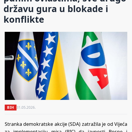
državu gura u blokade i
konflikte
BIH
31.05.2026.
Stranka demokratske akcije (SDA) zatražila je od Vijeća
za implementaciju mira (PIC) da javnosti Bosne i