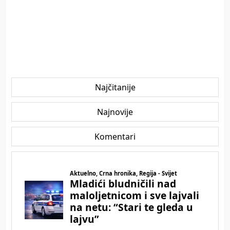
Najčitanije
Najnovije
Komentari