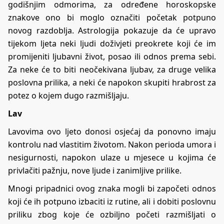
godišnjim odmorima, za određene horoskopske
znakove ono bi moglo označiti početak potpuno
novog razdoblja. Astrologija pokazuje da će upravo
tijekom ljeta neki ljudi doživjeti preokrete koji će im
promijeniti ljubavni život, posao ili odnos prema sebi.
Za neke će to biti neočekivana ljubav, za druge velika
poslovna prilika, a neki će napokon skupiti hrabrost za
potez o kojem dugo razmišljaju.
Lav
Lavovima ovo ljeto donosi osjećaj da ponovno imaju
kontrolu nad vlastitim životom. Nakon perioda umora i
nesigurnosti, napokon ulaze u mjesece u kojima će
privlačiti pažnju, nove ljude i zanimljive prilike.
Mnogi pripadnici ovog znaka mogli bi započeti odnos
koji će ih potpuno izbaciti iz rutine, ali i dobiti poslovnu
priliku zbog koje će ozbiljno početi razmišljati o