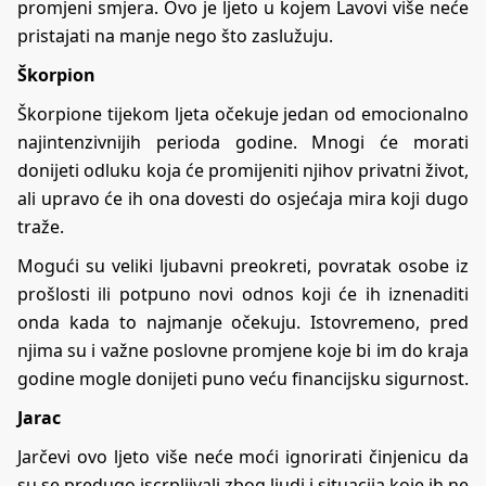
promjeni smjera. Ovo je ljeto u kojem Lavovi više neće
pristajati na manje nego što zaslužuju.
Škorpion
Škorpione tijekom ljeta očekuje jedan od emocionalno
najintenzivnijih perioda godine. Mnogi će morati
donijeti odluku koja će promijeniti njihov privatni život,
ali upravo će ih ona dovesti do osjećaja mira koji dugo
traže.
Mogući su veliki ljubavni preokreti, povratak osobe iz
prošlosti ili potpuno novi odnos koji će ih iznenaditi
onda kada to najmanje očekuju. Istovremeno, pred
njima su i važne poslovne promjene koje bi im do kraja
godine mogle donijeti puno veću financijsku sigurnost.
Jarac
Jarčevi ovo ljeto više neće moći ignorirati činjenicu da
su se predugo iscrpljivali zbog ljudi i situacija koje ih ne