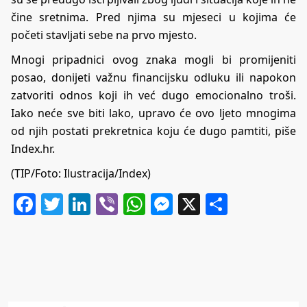
čine sretnima. Pred njima su mjeseci u kojima će
početi stavljati sebe na prvo mjesto.
Mnogi pripadnici ovog znaka mogli bi promijeniti
posao, donijeti važnu financijsku odluku ili napokon
zatvoriti odnos koji ih već dugo emocionalno troši.
Iako neće sve biti lako, upravo će ovo ljeto mnogima
od njih postati prekretnica koju će dugo pamtiti, piše
Index.hr.
(TIP/Foto: Ilustracija/Index)
Facebook
Twitter
LinkedIn
Viber
WhatsApp
Messenger
X
Share