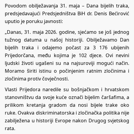
Povodom obilježavanja 31. maja – Dana bijelih traka,
predsjedavajući Predsjedništva BiH dr. Denis Bećirović
uputio je poruku javnosti:
„Danas, 31. maja 2026. godine, sjećamo se još jednog
tužnog datuma u našoj historiji. Obilježavamo Dan
bijelih traka i odajemo počast za 3 176 ubijenih
Prijedorčana, među kojima je 102 djece. Ovi nevini
ljudski životi ugašeni su na najsuroviji mogući način.
Moramo širiti istinu o počinjenim ratnim zločinima i
zločinima protiv čovječnosti.
Vlasti Prijedora naredile su bošnjačkom i hrvatskom
stanovništvu da svoje kuće označi bijelim čaršafima, a
prilikom kretanja gradom da nosi bijele trake oko
ruke. Ovakva diskriminatorska i zločinačka politika nije
zabilježena u historiji Evrope nakon Drugog svjetskog
rata.