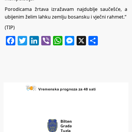
Porodicama žrtava izražavam najdublje saučešće, a
ubijenim želim lahku zemlju bosansku i vječni rahmet.“
(TIP)
Facebook
Twitter
LinkedIn
Viber
WhatsApp
Messenger
X
Share