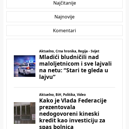
Najčitanije
Najnovije
Komentari