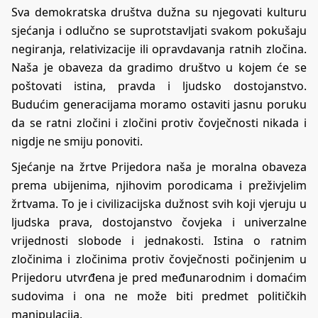
Sva demokratska društva dužna su njegovati kulturu
sjećanja i odlučno se suprotstavljati svakom pokušaju
negiranja, relativizacije ili opravdavanja ratnih zločina.
Naša je obaveza da gradimo društvo u kojem će se
poštovati istina, pravda i ljudsko dostojanstvo.
Budućim generacijama moramo ostaviti jasnu poruku
da se ratni zločini i zločini protiv čovječnosti nikada i
nigdje ne smiju ponoviti.
Sjećanje na žrtve Prijedora naša je moralna obaveza
prema ubijenima, njihovim porodicama i preživjelim
žrtvama. To je i civilizacijska dužnost svih koji vjeruju u
ljudska prava, dostojanstvo čovjeka i univerzalne
vrijednosti slobode i jednakosti. Istina o ratnim
zločinima i zločinima protiv čovječnosti počinjenim u
Prijedoru utvrđena je pred međunarodnim i domaćim
sudovima i ona ne može biti predmet političkih
manipulacija.