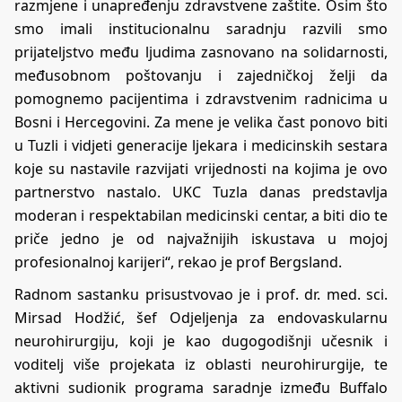
razmjene i unapređenju zdravstvene zaštite. Osim što
smo imali institucionalnu saradnju razvili smo
prijateljstvo među ljudima zasnovano na solidarnosti,
međusobnom poštovanju i zajedničkoj želji da
pomognemo pacijentima i zdravstvenim radnicima u
Bosni i Hercegovini. Za mene je velika čast ponovo biti
u Tuzli i vidjeti generacije ljekara i medicinskih sestara
koje su nastavile razvijati vrijednosti na kojima je ovo
partnerstvo nastalo. UKC Tuzla danas predstavlja
moderan i respektabilan medicinski centar, a biti dio te
priče jedno je od najvažnijih iskustava u mojoj
profesionalnoj karijeri“, rekao je prof Bergsland.
Radnom sastanku prisustvovao je i prof. dr. med. sci.
Mirsad Hodžić, šef Odjeljenja za endovaskularnu
neurohirurgiju, koji je kao dugogodišnji učesnik i
voditelj više projekata iz oblasti neurohirurgije, te
aktivni sudionik programa saradnje između Buffalo