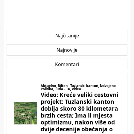
Najčitanije
Najnovije
Komentari