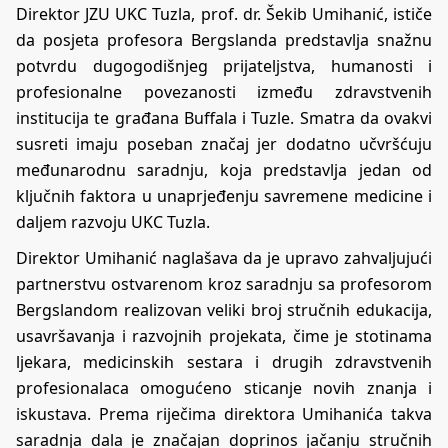
Direktor JZU UKC Tuzla, prof. dr. Šekib Umihanić, ističe
da posjeta profesora Bergslanda predstavlja snažnu
potvrdu dugogodišnjeg prijateljstva, humanosti i
profesionalne povezanosti između zdravstvenih
institucija te građana Buffala i Tuzle. Smatra da ovakvi
susreti imaju poseban značaj jer dodatno učvršćuju
međunarodnu saradnju, koja predstavlja jedan od
ključnih faktora u unaprjeđenju savremene medicine i
daljem razvoju UKC Tuzla.
Direktor Umihanić naglašava da je upravo zahvaljujući
partnerstvu ostvarenom kroz saradnju sa profesorom
Bergslandom realizovan veliki broj stručnih edukacija,
usavršavanja i razvojnih projekata, čime je stotinama
ljekara, medicinskih sestara i drugih zdravstvenih
profesionalaca omogućeno sticanje novih znanja i
iskustava. Prema riječima direktora Umihanića takva
saradnja dala je značajan doprinos jačanju stručnih