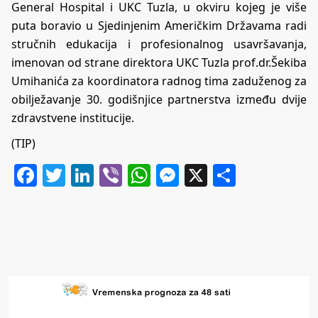
General Hospital i UKC Tuzla, u okviru kojeg je više
puta boravio u Sjedinjenim Američkim Državama radi
stručnih edukacija i profesionalnog usavršavanja,
imenovan od strane direktora UKC Tuzla prof.dr.Šekiba
Umihanića za koordinatora radnog tima zaduženog za
obilježavanje 30. godišnjice partnerstva između dvije
zdravstvene institucije.
(TIP)
Facebook
Twitter
LinkedIn
Viber
WhatsApp
Messenger
X
Share