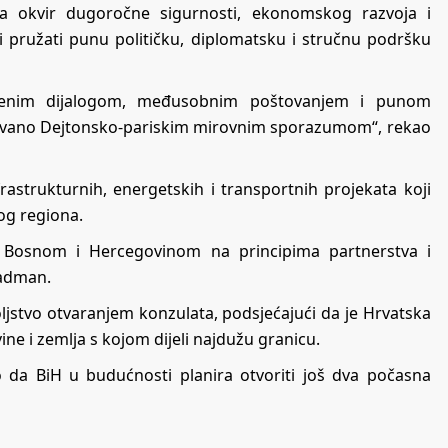
ja okvir dugoročne sigurnosti, ekonomskog razvoja i
ti pružati punu političku, diplomatsku i stručnu podršku
orenim dijalogom, međusobnim poštovanjem i punom
ntovano Dejtonsko-pariskim mirovnim sporazumom“, rekao
frastrukturnih, energetskih i transportnih projekata koji
log regiona.
 s Bosnom i Hercegovinom na principima partnerstva i
Radman.
oljstvo otvaranjem konzulata, podsjećajući da je Hrvatska
ne i zemlja s kojom dijeli najdužu granicu.
 da BiH u budućnosti planira otvoriti još dva počasna