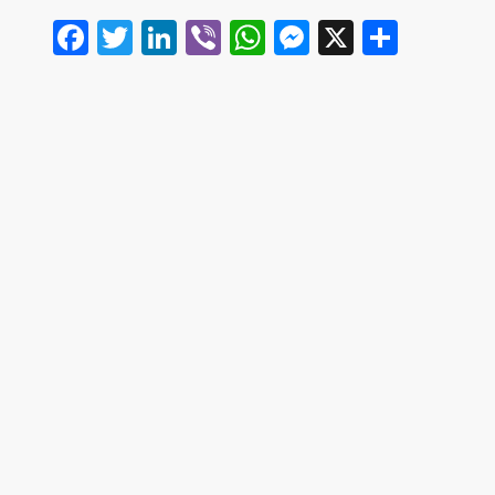
Facebook
Twitter
LinkedIn
Viber
WhatsApp
Messenger
X
Share