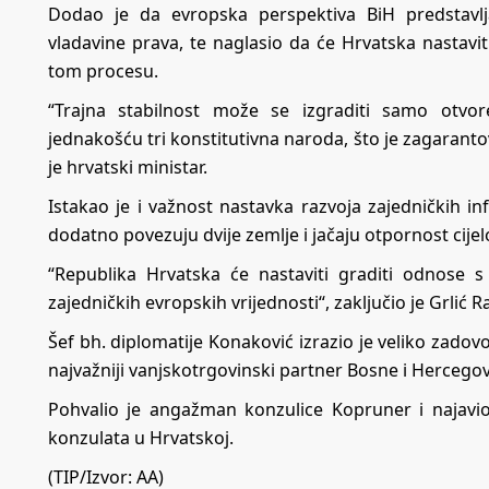
Dodao je da evropska perspektiva BiH predstavl
vladavine prava, te naglasio da će Hrvatska nastavi
tom procesu.
“Trajna stabilnost može se izgraditi samo otv
jednakošću tri konstitutivna naroda, što je zagara
je hrvatski ministar.
Istakao je i važnost nastavka razvoja zajedničkih in
dodatno povezuju dvije zemlje i jačaju otpornost cije
“Republika Hrvatska će nastaviti graditi odnose
zajedničkih evropskih vrijednosti“, zaključio je Grlić 
Šef bh. diplomatije Konaković izrazio je veliko zadov
najvažniji vanjskotrgovinski partner Bosne i Hercegovi
Pohvalio je angažman konzulice Kopruner i najavio
konzulata u Hrvatskoj.
(TIP/Izvor: AA)