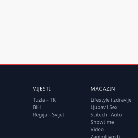
VIJESTI
MAGAZIN
Tuzla – TK
Lifestyle i zdravlje
BiH
Ljubav i Sex
Regija – Svijet
Scitech i Auto
Showtime
Video
Zanimljivosti