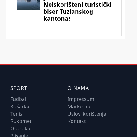
SPORT
O NAMA
Fudbal
Impressum
Košarka
Marketing
Tenis
Uslovi korištenja
Rukomet
Kontakt
Odbojka
Plivanje