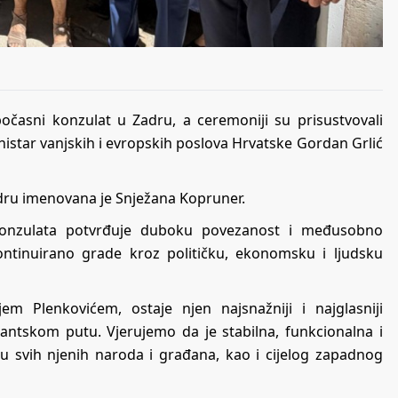
očasni konzulat u Zadru, a ceremoniji su prisustvovali
nistar vanjskih i evropskih poslova Hrvatske Gordan Grlić
dru imenovana je Snježana Kopruner.
 konzulata potvrđuje duboku povezanost i međusobno
ontinuirano grade kroz političku, ekonomsku i ljudsku
m Plenkovićem, ostaje njen najsnažniji i najglasniji
ntskom putu. Vjerujemo da je stabilna, funkcionalna i
su svih njenih naroda i građana, kao i cijelog zapadnog