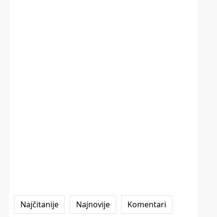
Najčitanije
Najnovije
Komentari