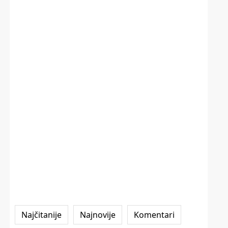
Najčitanije
Najnovije
Komentari