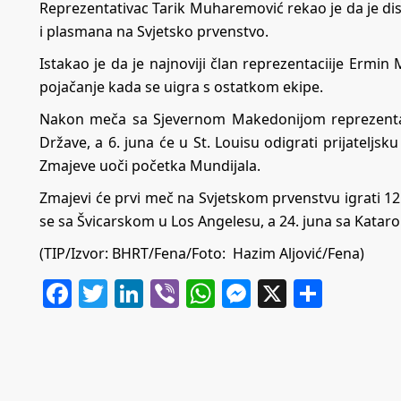
Reprezentativac Tarik Muharemović rekao je da je dis
i plasmana na Svjetsko prvenstvo.
Istakao je da je najnoviji član reprezentaciije Ermin
pojačanje kada se uigra s ostatkom ekipe.
Nakon meča sa Sjevernom Makedonijom reprezentac
Države, a 6. juna će u St. Louisu odigrati prijateljs
Zmajeve uoči početka Mundijala.
Zmajevi će prvi meč na Svjetskom prvenstvu igrati 12
se sa Švicarskom u Los Angelesu, a 24. juna sa Kataro
(TIP/Izvor: BHRT/Fena/Foto: Hazim Aljović/Fena)
Facebook
Twitter
LinkedIn
Viber
WhatsApp
Messenger
X
Share