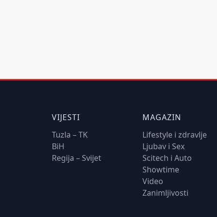
VIJESTI
MAGAZIN
Tuzla – TK
Lifestyle i zdravlje
BiH
Ljubav i Sex
Regija – Svijet
Scitech i Auto
Showtime
Video
Zanimljivosti