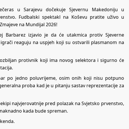
večeras u Sarajevu dočekuje Sjevernu Makedoniju u
rvenstvo. Fudbalski spektakl na Koševu pratite uživo u
 Zmajeve na Mundijal 2026!
ej Barbarez izjavio je da će utakmica protiv Sjeverne
 igrači reaguju na uspjeh koji su ostvarili plasmanom na
ozbiljan protivnik koji ima novog selektora i sigurno će
tacija.
 bar po jedno poluvrijeme, osim onih koji nisu potpuno
generalna proba kad je u pitanju sastav reprezentacije za
 ekipi najvjerovatnije pred polazak na Svjetsko prvenstvo,
ruži naknadno kada bude spreman.
ikenda.