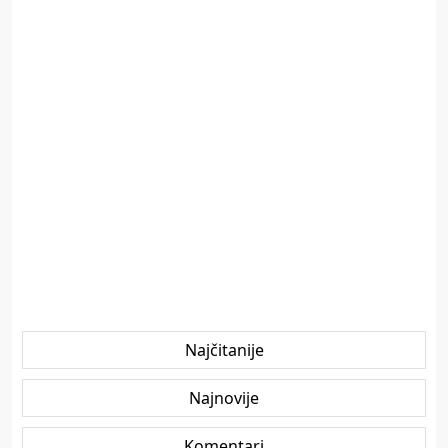
Najčitanije
Najnovije
Komentari