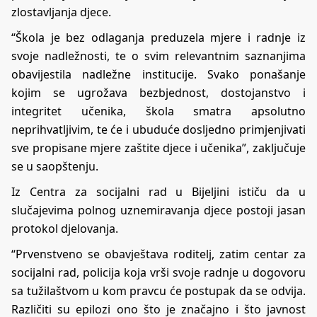
zlostavljanja djece.
“Škola je bez odlaganja preduzela mjere i radnje iz
svoje nadležnosti, te o svim relevantnim saznanjima
obavijestila nadležne institucije. Svako ponašanje
kojim se ugrožava bezbjednost, dostojanstvo i
integritet učenika, škola smatra apsolutno
neprihvatljivim, te će i ubuduće dosljedno primjenjivati
sve propisane mjere zaštite djece i učenika”, zaključuje
se u saopštenju.
Iz Centra za socijalni rad u Bijeljini ističu da u
slučajevima polnog uznemiravanja djece postoji jasan
protokol djelovanja.
“Prvenstveno se obavještava roditelj, zatim centar za
socijalni rad, policija koja vrši svoje radnje u dogovoru
sa tužilaštvom u kom pravcu će postupak da se odvija.
Različiti su epilozi ono što je značajno i što javnost