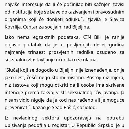
najviše interesuje da li će počinilac biti kažnjen zavisi
od institucija koje se bave dokazivanjem i pravosudnim
organima koji će donijeti odluku˝, izjavila je Slavica
Kovrlija, Centar za socijalni rad Bijeljina.
Iako nema egzaktnih podataka, CIN BiH je ranije
objavio podatak da je u posljednjih deset godina
najmanje trinaest prosvjetnih radnika osuđeno za
seksualno zlostavljanje učenika u školama.
“Slučaj koji se dogodio u Bijeljini nije iznenađenje, on je
jako čest, češći nego što mi mislimo. Postoji niz mjera,
niz testova koji mogu otkriti da li osoba ima skrivene
intencije prema takvoj vrsti seksualnog iživljavanja. Ja
nisam vidio nigdje da je kod nas rađeno ali je moguće
prevenirati˝, kazao je Sead Pašić, sociolog.
Iz nevladinog sektora upozoravaju na potrebu
upisivanja pedofila u registar. U Republici Srpskoj je u