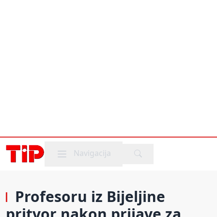
Mobile menu
Navigacija
Profesoru iz Bijeljine
pritvor nakon prijave za