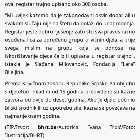
ovaj registar trajno upisano oko 300 osoba.
“Mi uvijek kažemo da je zakonodavni okvir dobar ali u
svakom slučaju nije na štetu da dolazi do unapređenja.
Registar jeste dobro rješenje zato što sva pravosnažno
osuđena lica za određenu grupu krivičnih djela, a prije
svega mislim na grupu koja se odnose na
iskorištavanje djece će biti upisana u registar trajno˝,
istakla je Slađana Milovanović, Fondacija “Lara”
Bijeljina.
Prema Krivičnom zakonu Republike Srpske, za obljubu
s djetetom mlađim od 15 godina predviđene su kazne
zatvora od dvije do deset godina. Ako je djelo počinio
bliski srodnik ili uz upotrebu sile, kazna se povećava na
najmanje osam godina.
(TIP/Izvor:
bhrt.ba
/Autorica: Ivana Trbić/Foto:
Ilustracija/BHRT)