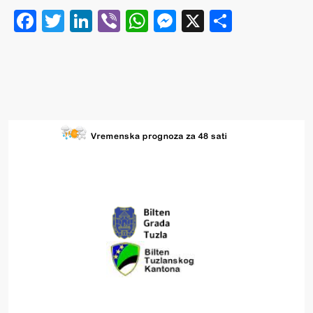
Facebook
Twitter
LinkedIn
Viber
WhatsApp
Messenger
X
Share