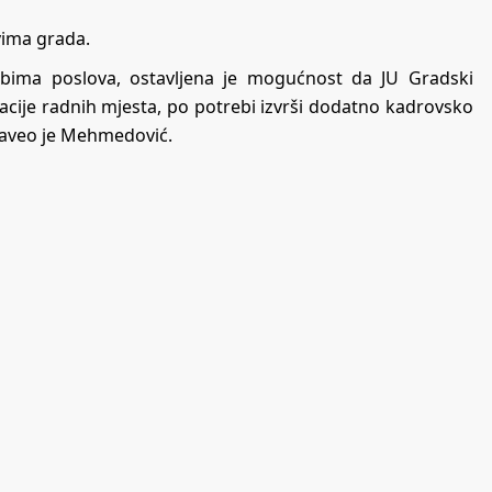
ovima grada.
obima poslova, ostavljena je mogućnost da JU Gradski
zacije radnih mjesta, po potrebi izvrši dodatno kadrovsko
 naveo je Mehmedović.