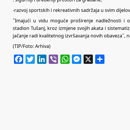
-razvoj sportskih i rekreativnih sadržaja u svim dijel
˝Imajući u vidu moguće proširenje nadležnosti i 
stadion Tušanj, kroz izmjene svojih akata i sistemati
jačanje radi kvalitetnog izvršavanja novih obaveza˝,
(TIP/Foto: Arhiva)
Facebook
Twitter
LinkedIn
Viber
WhatsApp
Messenger
X
Share