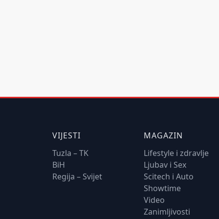
VIJESTI
MAGAZIN
Tuzla – TK
Lifestyle i zdravlje
BiH
Ljubav i Sex
Regija – Svijet
Scitech i Auto
Showtime
Video
Zanimljivosti