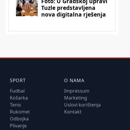
SPORT
O NAMA
Fudbal
Impressum
Košarka
Marketing
Tenis
Uslovi korištenja
Rukomet
Kontakt
Odbojka
Plivanje