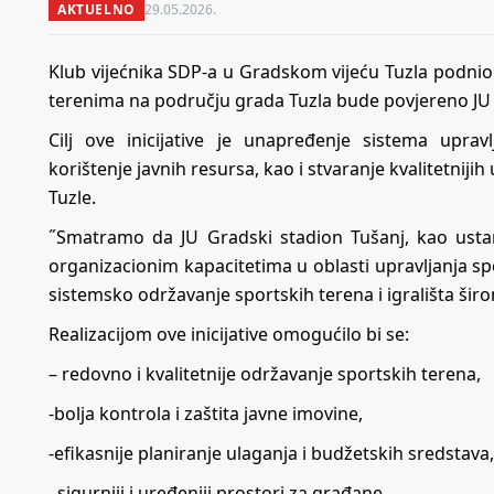
AKTUELNO
29.05.2026.
Klub vijećnika SDP-a u Gradskom vijeću Tuzla podnio 
terenima na području grada Tuzla bude povjereno JU 
Cilj ove inicijative je unapređenje sistema upravl
korištenje javnih resursa, kao i stvaranje kvalitetniji
Tuzle.
˝Smatramo da JU Gradski stadion Tušanj, kao usta
organizacionim kapacitetima u oblasti upravljanja sp
sistemsko održavanje sportskih terena i igrališta širo
Realizacijom ove inicijative omogućilo bi se:
– redovno i kvalitetnije održavanje sportskih terena,
-bolja kontrola i zaštita javne imovine,
-efikasnije planiranje ulaganja i budžetskih sredstava,
. sigurniji i uređeniji prostori za građane,