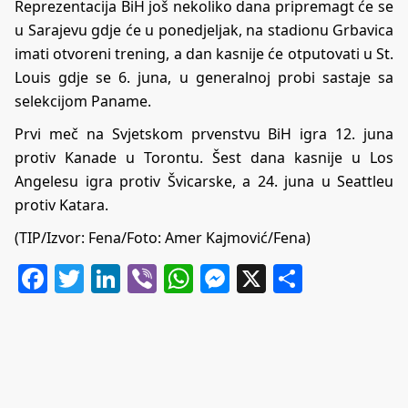
Reprezentacija BiH još nekoliko dana pripremagt će se
u Sarajevu gdje će u ponedjeljak, na stadionu Grbavica
imati otvoreni trening, a dan kasnije će otputovati u St.
Louis gdje se 6. juna, u generalnoj probi sastaje sa
selekcijom Paname.
Prvi meč na Svjetskom prvenstvu BiH igra 12. juna
protiv Kanade u Torontu. Šest dana kasnije u Los
Angelesu igra protiv Švicarske, a 24. juna u Seattleu
protiv Katara.
(TIP/Izvor: Fena/Foto: Amer Kajmović/Fena)
Facebook
Twitter
LinkedIn
Viber
WhatsApp
Messenger
X
Share