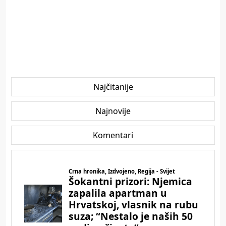
Najčitanije
Najnovije
Komentari