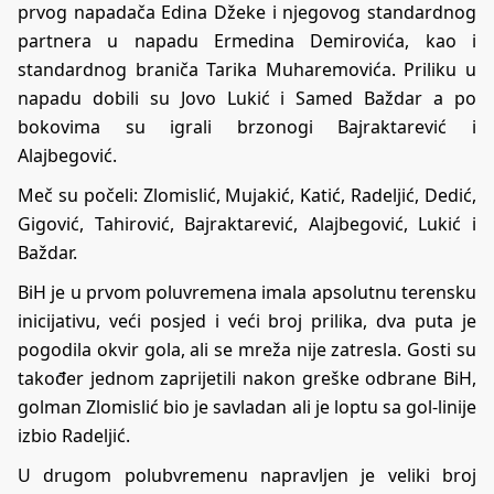
prvog napadača Edina Džeke i njegovog standardnog
partnera u napadu Ermedina Demirovića, kao i
standardnog braniča Tarika Muharemovića. Priliku u
napadu dobili su Jovo Lukić i Samed Baždar a po
bokovima su igrali brzonogi Bajraktarević i
Alajbegović.
Meč su počeli: Zlomislić, Mujakić, Katić, Radeljić, Dedić,
Gigović, Tahirović, Bajraktarević, Alajbegović, Lukić i
Baždar.
BiH je u prvom poluvremena imala apsolutnu terensku
inicijativu, veći posjed i veći broj prilika, dva puta je
pogodila okvir gola, ali se mreža nije zatresla. Gosti su
također jednom zaprijetili nakon greške odbrane BiH,
golman Zlomislić bio je savladan ali je loptu sa gol-linije
izbio Radeljić.
U drugom polubvremenu napravljen je veliki broj