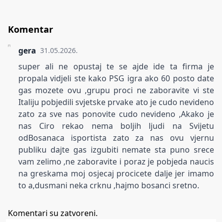
Komentar
gera
31.05.2026.
super ali ne opustaj te se ajde ide ta firma je
propala vidjeli ste kako PSG igra ako 60 posto date
gas mozete ovu ,grupu proci ne zaboravite vi ste
Italiju pobjedili svjetske prvake ato je cudo nevideno
zato za sve nas ponovite cudo nevideno ,Akako je
nas Ciro rekao nema boljih ljudi na Svijetu
odBosanaca isportista zato za nas ovu vjernu
publiku dajte gas izgubiti nemate sta puno srece
vam zelimo ,ne zaboravite i poraz je pobjeda naucis
na greskama moj osjecaj procicete dalje jer imamo
to a,dusmani neka crknu ,hajmo bosanci sretno.
Komentari su zatvoreni.