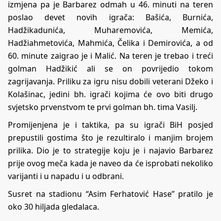
izmjena pa je Barbarez odmah u 46. minuti na teren
poslao devet novih igrača: Bašića, Burnića,
Hadžikadunića, Muharemovića, Memića,
Hadžiahmetovića, Mahmića, Čelika i Demirovića, a od
60. minute zaigrao je i Malić. Na teren je trebao i treći
golman Hadžikić ali se on povrijedio tokom
zagrijavanja. Priliku za igru nisu dobili veterani Džeko i
Kolašinac, jedini bh. igrači kojima će ovo biti drugo
svjetsko prvenstvom te prvi golman bh. tima Vasilj.
Promijenjena je i taktika, pa su igrači BiH posjed
prepustili gostima što je rezultiralo i manjim brojem
prilika. Dio je to strategije koju je i najavio Barbarez
prije ovog meča kada je naveo da će isprobati nekoliko
varijanti i u napadu i u odbrani.
Susret na stadionu “Asim Ferhatović Hase” pratilo je
oko 30 hiljada gledalaca.