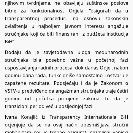
njihovim tvrdnjama, ne obavljaju suštinske poslove
bitne za funkcionalnost Odjela, “osigurati da u
transparentnoj proceduri, na osnovu zakonskih
ovlaštenja u najboljem javnom interesu angažuje
stručnjake koji će biti finansirani iz budžeta institucija
BiH”.
Dodaju da je savjetodavna uloga međunarodnih
stručnjaka bila posebno važna u početnoj fazi
uspostavljanja radnih procesa, dok danas Odjel, nakon
godinu dana rada, funkcioniše samostalno i ostvaruje
zapažene rezultate. Podsjećaju i da je Zakonom o
VSTV-u predviđeno da angažman stručnjaka traje četiri
godine od početka primjene zakona, te da je
tranzicioni period već u posljednjoj fazi.
Ivana Korajlić iz Transparency Internationala BiH
ocjenjuje da se na ovaj način obesmišljava stručni
mehanizam koji je trebao osigurati nezavisni vanjski