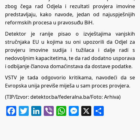
zbog čega rad Odjela i rezultati provjera imovine
predstavljaju, kako navode, jedan od najuspješnijih
reformskih procesa u pravosuđu BiH.
Detektor je ranije pisao o izvještajima vanjskih
stručnjaka EU u kojima su oni upozorili da Odjel za
provjeru imovine sudija i tužilaca i dalje radi s
nedovoljnim kapacitetima, te da rad dodatno usporava
i odbijanje članova domaćinstava da dostave podatke.
VSTV je tada odgovorio kritikama, navodeći da se
Evropska unija previše miješa u sam proces provjera.
(TIP/Izvor: detektor.ba/federalna.ba/Foto: Arhiva)
Facebook
Twitter
LinkedIn
Viber
WhatsApp
Messenger
X
Share