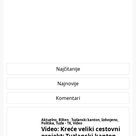
Najčitanije
Najnovije
Komentari