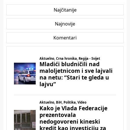
Najčitanije
Najnovije
Komentari