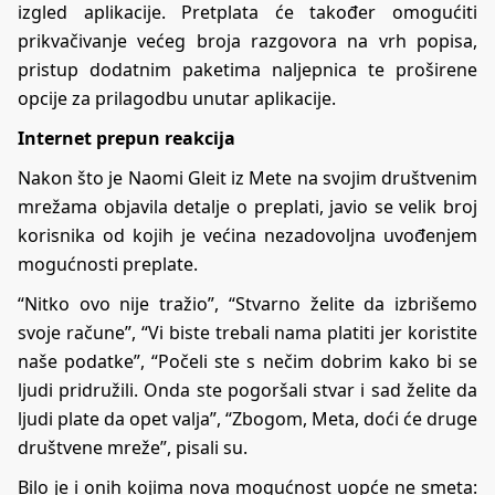
izgled aplikacije. Pretplata će također omogućiti
prikvačivanje većeg broja razgovora na vrh popisa,
pristup dodatnim paketima naljepnica te proširene
opcije za prilagodbu unutar aplikacije.
Internet prepun reakcija
Nakon što je Naomi Gleit iz Mete na svojim društvenim
mrežama objavila detalje o preplati, javio se velik broj
korisnika od kojih je većina nezadovoljna uvođenjem
mogućnosti preplate.
“Nitko ovo nije tražio”, “Stvarno želite da izbrišemo
svoje račune”, “Vi biste trebali nama platiti jer koristite
naše podatke”, “Počeli ste s nečim dobrim kako bi se
ljudi pridružili. Onda ste pogoršali stvar i sad želite da
ljudi plate da opet valja”, “Zbogom, Meta, doći će druge
društvene mreže”, pisali su.
Bilo je i onih kojima nova mogućnost uopće ne smeta: