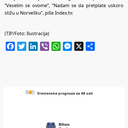
“Veselim se ovome”, “Nadam se da pretplate uskoro
stižu u Norvešku”, piše Index.hr.
(TIP/Foto: Ilustracija)
Facebook
Twitter
LinkedIn
Viber
WhatsApp
Messenger
X
Share